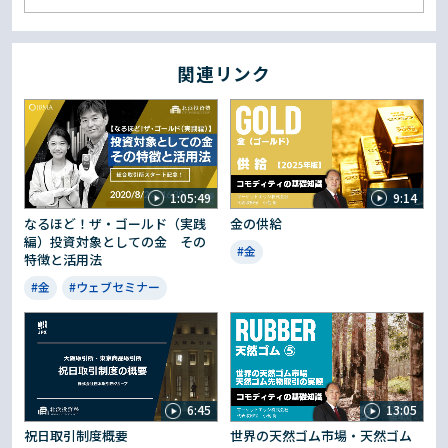
関連リンク
1:05:49
9:14
なるほど！ザ・ゴールド（実践
金の供給
編）投資対象としての金 その
#金
特徴と活用法
#金
#ウェブセミナー
6:45
13:05
祝日取引制度概要
世界の天然ゴム市場・天然ゴム