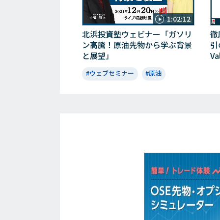
1:02:12
北浜投資塾ウェビナー「ガソリ
徹
ン高騰！原油先物から学ぶ背景
引
と展望」
Va
#ウェブセミナー
#原油