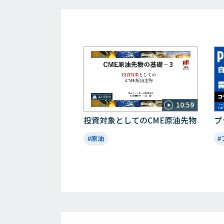
10:59
投資対象としてのCME原油先物
プ
#原油
#