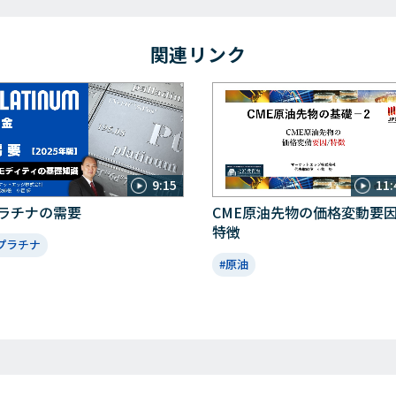
関連リンク
9:15
11:
ラチナの需要
CME原油先物の価格変動要因
特徴
プラチナ
#原油