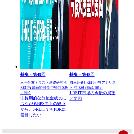
特集・第49回
特集・第48回
三井住友トラスト基礎研究所
岡三証券J-REIT担当アナリス
REIT投資顧問部長 中野邦彦氏
ト 並木幹郎氏に聞く
J-REIT市場の今後の展望
に聞く
中長期的な分配金成長に
と要因
つながるBPS向上の観点
から、J-REITでもPBRに
着目したい
ペ