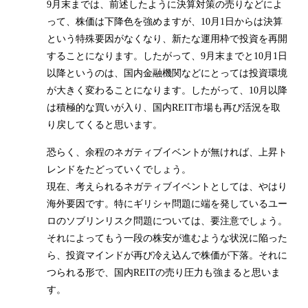
9月末までは、前述したように決算対策の売りなどによ
って、株価は下降色を強めますが、10月1日からは決算
という特殊要因がなくなり、新たな運用枠で投資を再開
することになります。したがって、9月末までと10月1日
以降というのは、国内金融機関などにとっては投資環境
が大きく変わることになります。したがって、10月以降
は積極的な買いが入り、国内REIT市場も再び活況を取
り戻してくると思います。
恐らく、余程のネガティブイベントが無ければ、上昇ト
レンドをたどっていくでしょう。
現在、考えられるネガティブイベントとしては、やはり
海外要因です。特にギリシャ問題に端を発しているユー
ロのソブリンリスク問題については、要注意でしょう。
それによってもう一段の株安が進むような状況に陥った
ら、投資マインドが再び冷え込んで株価が下落。それに
つられる形で、国内REITの売り圧力も強まると思いま
す。