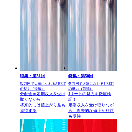
特集・第51回
特集・第50回
数万円で大家になれるJ-REIT
数万円で大家になれるJ-REIT
の魅力（後編）
の魅力（前編）
分配金＝定期収入を受け
Jリートの魅力を徹底検
取りながら
証！
将来的には値上がり益も
定期収入を受け取りなが
期待する
ら、将来的な値上がり益
も期待