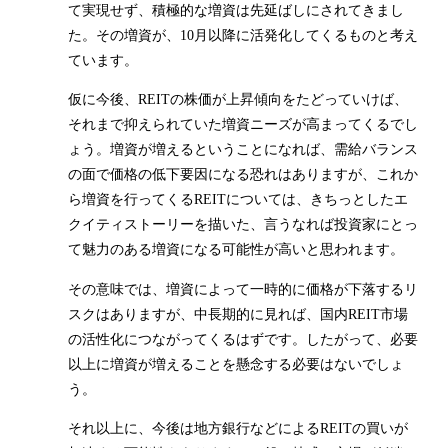
て実現せず、積極的な増資は先延ばしにされてきまし
た。その増資が、10月以降に活発化してくるものと考え
ています。
仮に今後、REITの株価が上昇傾向をたどっていけば、
それまで抑えられていた増資ニーズが高まってくるでし
ょう。増資が増えるということになれば、需給バランス
の面で価格の低下要因になる恐れはありますが、これか
ら増資を行ってくるREITについては、きちっとしたエ
クイティストーリーを描いた、言うなれば投資家にとっ
て魅力のある増資になる可能性が高いと思われます。
その意味では、増資によって一時的に価格が下落するリ
スクはありますが、中長期的に見れば、国内REIT市場
の活性化につながってくるはずです。したがって、必要
以上に増資が増えることを懸念する必要はないでしょ
う。
それ以上に、今後は地方銀行などによるREITの買いが