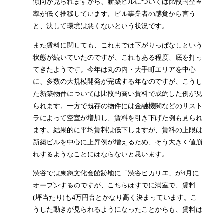
傾向が見られますから、新築ビルについては比較的空室
率が低く推移しています。ビル事業者の感覚から言う
と、決して環境は悪くないという状況です。
また賃料に関しても、これまでは下がりっぱなしという
状態が続いていたのですが、これもある程度、底を打っ
てきたようです。今年は丸の内・大手町エリアを中心
に、多数の大規模開発が完成する年なのですが、こうし
た新築物件については比較的高い賃料で成約した例が見
られます。一方で既存の物件には金融機関などのリスト
ラによって空室が増加し、賃料を引き下げた例も見られ
ます。結果的に平均賃料は低下しますが、賃料の上限は
新築ビルを中心に上昇例が増えるため、そう大きく値崩
れするようなことにはならないと思います。
渋谷では東急文化会館跡地に「渋谷ヒカリエ」が4月に
オープンするのですが、こちらはすでに満室で、賃料
(坪当たり)も4万円台とかなり高く決まっています。こ
うした動きが見られるようになったことからも、賃料は