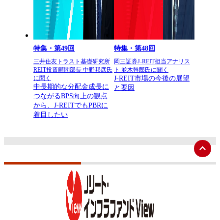
特集・第49回
特集・第48回
三井住友トラスト基礎研究所
岡三証券J-REIT担当アナリス
REIT投資顧問部長 中野邦彦氏
ト 並木幹郎氏に聞く
J-REIT市場の今後の展望
に聞く
中長期的な分配金成長に
と要因
つながるBPS向上の観点
から、J-REITでもPBRに
着目したい
ペ
ー
ジ
ト
ッ
プ
へ