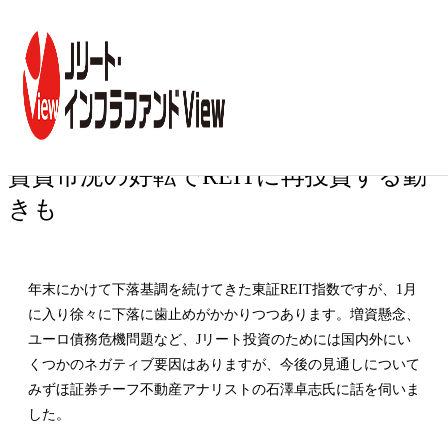
トップ
コラム一覧
賃貸市況の好転でREITに再投資する動きも
専門家インタビュー
第7回
賃貸市況の好転でREITに再投資する動
きも
年末にかけて下落基調を続けてきた東証REIT指数ですが、1月
に入り徐々に下落に歯止めがかかりつつあります。増資懸念、
ユーロ債務危機問題など、Jリート投資のためには国内外にい
くつかのネガティブ要因はありますが、今後の見通しについて
みずほ証券チーフ不動産アナリストの石澤卓志氏に話を伺いま
した。