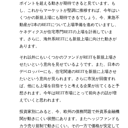
ポイントを超える動きが期待できると見ています。も
し、これからマーケットが堅調に推移すれば、今年はい
くつかの新規上場にも期待できるでしょう。今、東急不
動産が2本のREITについて上場準備を進めていますし、
ケネディクスが住宅専門REITの上場を計画していま
す。さらに、海外系REITにも新規上場に向けた動きが
あります。
それ以外にもいくつかのファンドがREITを新規上場さ
せたいという意向を見せているようです。また、日本の
デベロッパーにも、住宅関連のREITを新規に上場させ
たいという意向が見られます。さらに市況が回復すれ
ば、他にも上場を目指そうと考える企業が出てくると予
想されます。今年はREIT市場にとって前向きの話が増
えていくと思われます。
投資家別にみると、今、欧州の債務問題で外資系金融機
関が動きにくい状態にあります。またヘッジファンドも
カラ売り規制で動きにくい。その一方で価格が安定して