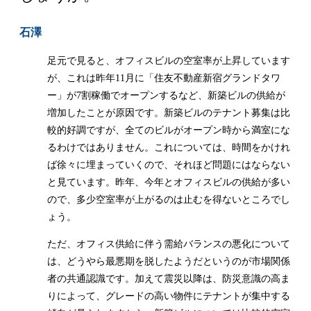
石澤
足元で見ると、オフィスビルの空室率が上昇しています
が、これは昨年11月に「住友不動産新宿グランドタワ
ー」が7割稼働でオープンするなど、新築ビルの供給が
増加したことが原因です。新築ビルのテナント募集は比
較的好調ですが、全てのビルがオープン時から満室にな
るわけではありません。これについては、時間をかけれ
ば徐々に埋まっていくので、それほど問題にはならない
と見ています。昨年、今年とオフィスビルの供給が多い
ので、多少空室率が上がるのは止むを得ないところでし
ょう。
ただ、オフィス供給に伴う需給バランスの悪化について
は、どうやら最悪期を脱したようだというのが市場関係
者の共通認識です。加えて震災以降は、防災意識の高ま
りによって、グレードの高い物件にテナントが集中する