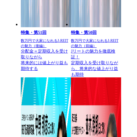
特集・第51回
特集・第50回
数万円で大家になれるJ-REIT
数万円で大家になれるJ-REIT
の魅力（後編）
の魅力（前編）
分配金＝定期収入を受け
Jリートの魅力を徹底検
取りながら
証！
将来的には値上がり益も
定期収入を受け取りなが
期待する
ら、将来的な値上がり益
も期待