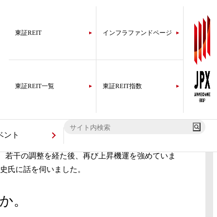
東証REIT
インフラファンドページ
東証REIT一覧
東証REIT指数
ベント
の後、若干の調整を経た後、再び上昇機運を強めていま
裕史氏に話を伺いました。
うか。