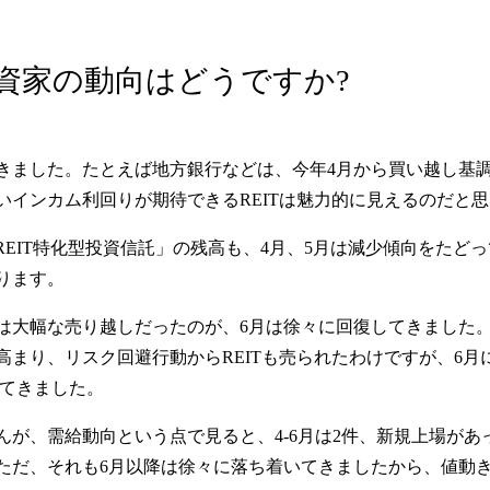
投資家の動向はどうですか?
きました。たとえば地方銀行などは、今年4月から買い越し基
インカム利回りが期待できるREITは魅力的に見えるのだと
-REIT特化型投資信託」の残高も、4月、5月は減少傾向をた
ります。
は大幅な売り越しだったのが、6月は徐々に回復してきました。
まり、リスク回避行動からREITも売られたわけですが、6月に
ってきました。
んが、需給動向という点で見ると、4-6月は2件、新規上場が
ただ、それも6月以降は徐々に落ち着いてきましたから、値動