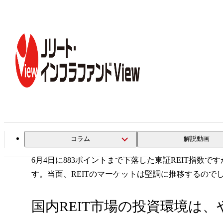
トップ
コラム一覧
オフィス空室率改善と投信法改正が2大
専門家インタビュー
第11回
オフィス空室率改善と投信法
コラム
解説動画
6月4日に883ポイントまで下落した東証REIT指数
す。当面、REITのマーケットは堅調に推移するので
国内REIT市場の投資環境は