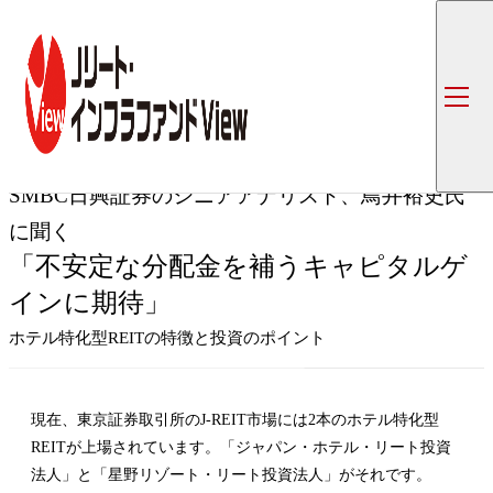
トップ
コラム一覧
「
SMBC日興証券のシニアアナリスト、鳥井裕史氏に聞く
専門家インタビュー
第22回
SMBC日興証券のシニアアナリスト、鳥井裕史氏
に聞く
「不安定な分配金を補うキャピタルゲ
インに期待」
ホテル特化型REITの特徴と投資のポイント
現在、東京証券取引所のJ-REIT市場には2本のホテル特化型
REITが上場されています。「ジャパン・ホテル・リート投資
法人」と「星野リゾート・リート投資法人」がそれです。