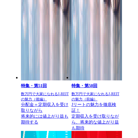
特集・第51回
特集・第50回
数万円で大家になれるJ-REIT
数万円で大家になれるJ-REIT
の魅力（後編）
の魅力（前編）
分配金＝定期収入を受け
Jリートの魅力を徹底検
取りながら
証！
将来的には値上がり益も
定期収入を受け取りなが
期待する
ら、将来的な値上がり益
も期待