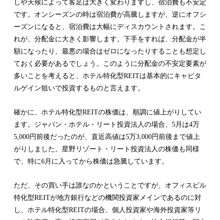
しや天候によって客足は大きく変わりますし、宿泊費も不安定
です。オンシーズンの時は宿泊費が高騰しますが、逆にオフシ
ーズンになると、宿泊費は大幅にディスカウントされます。こ
れが、分配金に大きく影響します。下手をすれば、分配金が半
額になったり、最悪の場合はゼロになったりすることも想定し
ておく必要があるでしょう。このように分配金の不安定要素が
多いことを考えると、ホテル特化型REITは基本的にキャピタ
ルゲイン狙いで投資するものと言えます。
確かに、ホテル特化型REITの株価は、順調に値上がりしてい
ます。ジャパン・ホテル・リート投資法人の場合、5月は4万
5,000円前後だったのが、直近高値は5万3,000円前後まで値上
がりしました。星野リゾート・リート投資法人の株価も同様
で、特に6月に入ってから株価は急騰しています。
ただ、その買い手は誰なのかということですが、オフィスビル
特化型REITが地方銀行などの機関投資家メインであるのに対
し、ホテル特化型REITの場合、個人投資家や海外投資家等リ