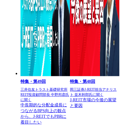
特集・第49回
特集・第48回
三井住友トラスト基礎研究所
岡三証券J-REIT担当アナリス
REIT投資顧問部長 中野邦彦氏
ト 並木幹郎氏に聞く
J-REIT市場の今後の展望
に聞く
中長期的な分配金成長に
と要因
つながるBPS向上の観点
から、J-REITでもPBRに
着目したい