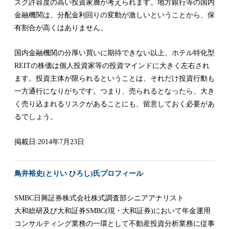
スク許容度の高い投資家層が考えられます。地方銀行等の国内
金融機関は、分配金利回りの変動が激しいということから、保
有割合が高くはありません。
国内金融機関の分厚い買いに期待できない以上、ホテル特化型
REITの株価は個人投資家等の投資マインドに大きく左右され
ます。投資主体が限られるということは、それだけ投資行動も
一方通行になりがちです。つまり、売られるとなったら、大き
く売り込まれるリスクがあることにも、留意しておく必要があ
るでしょう。
掲載日:2014年7月23日
鳥井裕史(とりい ひろし)氏プロフィール
SMBC日興証券株式会社株式調査部シニアアナリスト
大和総研及び大和証券SMBC(現・大和証券)において年金運用
コンサルティング業務の一環として不動産投資分析業務に従事