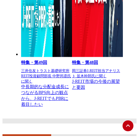
特集・第49回
特集・第48回
三井住友トラスト基礎研究所
岡三証券J-REIT担当アナリス
REIT投資顧問部長 中野邦彦氏
ト 並木幹郎氏に聞く
J-REIT市場の今後の展望
に聞く
中長期的な分配金成長に
と要因
つながるBPS向上の観点
から、J-REITでもPBRに
着目したい
ペ
ー
ジ