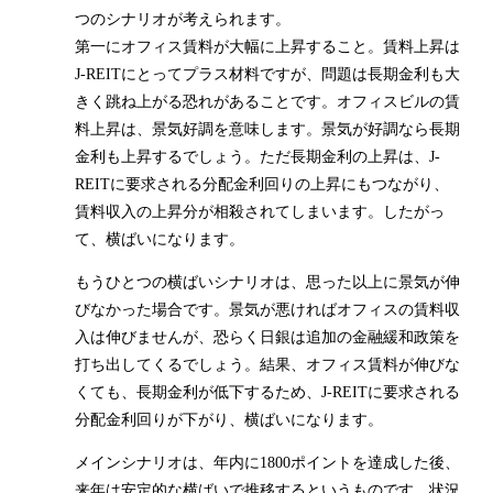
つのシナリオが考えられます。
第一にオフィス賃料が大幅に上昇すること。賃料上昇は
J-REITにとってプラス材料ですが、問題は長期金利も大
きく跳ね上がる恐れがあることです。オフィスビルの賃
料上昇は、景気好調を意味します。景気が好調なら長期
金利も上昇するでしょう。ただ長期金利の上昇は、J-
REITに要求される分配金利回りの上昇にもつながり、
賃料収入の上昇分が相殺されてしまいます。したがっ
て、横ばいになります。
もうひとつの横ばいシナリオは、思った以上に景気が伸
びなかった場合です。景気が悪ければオフィスの賃料収
入は伸びませんが、恐らく日銀は追加の金融緩和政策を
打ち出してくるでしょう。結果、オフィス賃料が伸びな
くても、長期金利が低下するため、J-REITに要求される
分配金利回りが下がり、横ばいになります。
メインシナリオは、年内に1800ポイントを達成した後、
来年は安定的な横ばいで推移するというものです。状況