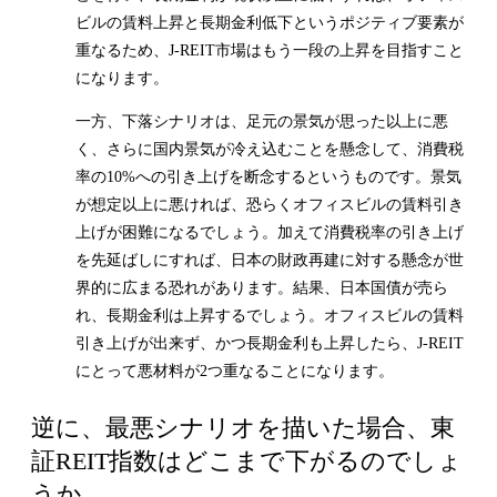
ビルの賃料上昇と長期金利低下というポジティブ要素が
重なるため、J-REIT市場はもう一段の上昇を目指すこと
になります。
一方、下落シナリオは、足元の景気が思った以上に悪
く、さらに国内景気が冷え込むことを懸念して、消費税
率の10%への引き上げを断念するというものです。景気
が想定以上に悪ければ、恐らくオフィスビルの賃料引き
上げが困難になるでしょう。加えて消費税率の引き上げ
を先延ばしにすれば、日本の財政再建に対する懸念が世
界的に広まる恐れがあります。結果、日本国債が売ら
れ、長期金利は上昇するでしょう。オフィスビルの賃料
引き上げが出来ず、かつ長期金利も上昇したら、J-REIT
にとって悪材料が2つ重なることになります。
逆に、最悪シナリオを描いた場合、東
証REIT指数はどこまで下がるのでしょ
うか。