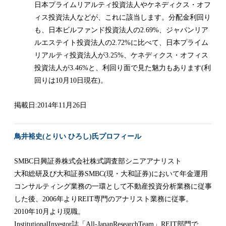
日本プライムリアルティ投資法人やケネディクス・オフ
ィス投資法人などが、これに該当します。分配金利回り
も、日本ビルファンド投資法人の2.69%、ジャパンリア
ルエステイト投資法人の2.72%に比べて、日本プライム
リアルティ投資法人が3.25%、ケネディクス・オフィス
投資法人が3.46%と、利回り面で見た魅力もあります(利
回りは10月10日現在)。
掲載日:2014年11月26日
鳥井裕史(とりい ひろし)氏プロフィール
SMBC日興証券株式会社株式調査部シニアアナリスト
大和総研及び大和証券SMBC(現・大和証券)において年金運用
コンサルティング業務の一環として不動産投資分析業務に従事
した後、2006年よりREIT専門のアナリスト業務に従事。
2010年10月より現職。
InstitutionalInvestor誌「All-JapanResearchTeam」REIT部門で