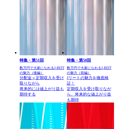
特集・第51回
特集・第50回
数万円で大家になれるJ-REIT
数万円で大家になれるJ-REIT
の魅力（後編）
の魅力（前編）
分配金＝定期収入を受け
Jリートの魅力を徹底検
取りながら
証！
将来的には値上がり益も
定期収入を受け取りなが
期待する
ら、将来的な値上がり益
も期待