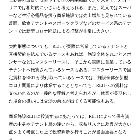
リアでは相対的に小さいと考えられる。また、足元ではスーパ
ーなど生活必需品を扱う商業施設では売上増加も見られている
反面、飲食テナントやスポーツクラブなどのサービス系のテナ
ントでは新型コロナ問題による打撃が非常に大きい。
契約形態についても、REITが実際に営業しているテナントと
直接契約を結んでいるケースもあれば、施設全体を丸ごとスポ
ンサーなどにマスターリースし、そこから実際に営業している
テナントへ転貸されているケースもある。マスターリースで固
定賃料をREITが受け取っているケースでは、施設全体が新型
コロナ問題により休業することとなっても、REITへの賃料は
支払われるのが一義的な理解と考えられるが、休業が長期化し
た場合の扱いには交渉の余地が出てくる可能性もある。
商業施設REITに投資するにあたっては、REITによって保有資
産の中身やテナント層の違いから、収益リスクに差異が大きい
点をよく考慮した上で投資判断を行うことが当面重要となろ
う。