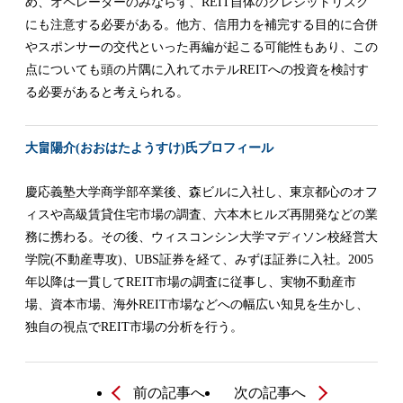
め、オペレーターのみならず、REIT自体のクレジットリスク
にも注意する必要がある。他方、信用力を補完する目的に合併
やスポンサーの交代といった再編が起こる可能性もあり、この
点についても頭の片隅に入れてホテルREITへの投資を検討す
る必要があると考えられる。
大畠陽介(おおはたようすけ)氏プロフィール
慶応義塾大学商学部卒業後、森ビルに入社し、東京都心のオフ
ィスや高級賃貸住宅市場の調査、六本木ヒルズ再開発などの業
務に携わる。その後、ウィスコンシン大学マディソン校経営大
学院(不動産専攻)、UBS証券を経て、みずほ証券に入社。2005
年以降は一貫してREIT市場の調査に従事し、実物不動産市
場、資本市場、海外REIT市場などへの幅広い知見を生かし、
独自の視点でREIT市場の分析を行う。
前の記事へ
次の記事へ