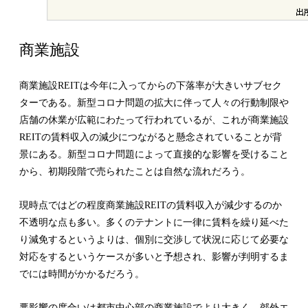
商業施設
商業施設REITは今年に入ってからの下落率が大きいサブセク
ターである。新型コロナ問題の拡大に伴って人々の行動制限や
店舗の休業が広範にわたって行われているが、これが商業施設
REITの賃料収入の減少につながると懸念されていることが背
景にある。新型コロナ問題によって直接的な影響を受けること
から、初期段階で売られたことは自然な流れだろう。
現時点ではどの程度商業施設REITの賃料収入が減少するのか
不透明な点も多い。多くのテナントに一律に賃料を繰り延べた
り減免するというよりは、個別に交渉して状況に応じて必要な
対応をするというケースが多いと予想され、影響が判明するま
でには時間がかかるだろう。
悪影響の度合いは都市中心部の商業施設でより大きく、郊外エ