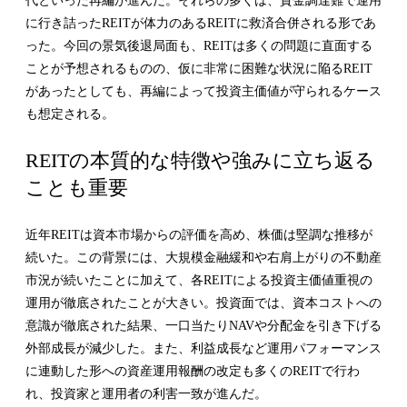
代といった再編が進んだ。それらの多くは、資金調達難で運用
に行き詰ったREITが体力のあるREITに救済合併される形であ
った。今回の景気後退局面も、REITは多くの問題に直面する
ことが予想されるものの、仮に非常に困難な状況に陥るREIT
があったとしても、再編によって投資主価値が守られるケース
も想定される。
REITの本質的な特徴や強みに立ち返る
ことも重要
近年REITは資本市場からの評価を高め、株価は堅調な推移が
続いた。この背景には、大規模金融緩和や右肩上がりの不動産
市況が続いたことに加えて、各REITによる投資主価値重視の
運用が徹底されたことが大きい。投資面では、資本コストへの
意識が徹底された結果、一口当たりNAVや分配金を引き下げる
外部成長が減少した。また、利益成長など運用パフォーマンス
に連動した形への資産運用報酬の改定も多くのREITで行わ
れ、投資家と運用者の利害一致が進んだ。