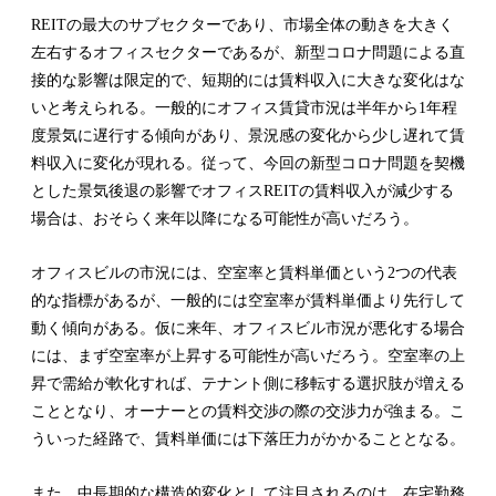
REITの最大のサブセクターであり、市場全体の動きを大きく
左右するオフィスセクターであるが、新型コロナ問題による直
接的な影響は限定的で、短期的には賃料収入に大きな変化はな
いと考えられる。一般的にオフィス賃貸市況は半年から1年程
度景気に遅行する傾向があり、景況感の変化から少し遅れて賃
料収入に変化が現れる。従って、今回の新型コロナ問題を契機
とした景気後退の影響でオフィスREITの賃料収入が減少する
場合は、おそらく来年以降になる可能性が高いだろう。
オフィスビルの市況には、空室率と賃料単価という2つの代表
的な指標があるが、一般的には空室率が賃料単価より先行して
動く傾向がある。仮に来年、オフィスビル市況が悪化する場合
には、まず空室率が上昇する可能性が高いだろう。空室率の上
昇で需給が軟化すれば、テナント側に移転する選択肢が増える
こととなり、オーナーとの賃料交渉の際の交渉力が強まる。こ
ういった経路で、賃料単価には下落圧力がかかることとなる。
また、中長期的な構造的変化として注目されるのは、在宅勤務