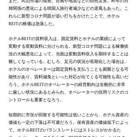
また、民泊市場の成長、台風や地震などの自然災害、昨年の日
韓関係の悪化による韓国人旅行者減少などの逆風もあった。こ
れらに新型コロナ問題が追い打ちをかけたことで、ホテル
REITの株価は急落した。
ホテルREITの賃料収入は、固定賃料とホテルの業績によって
変動する変動賃料に分けられる。新型コロナ問題による稼働状
況の大幅悪化によって、当面は変動賃料収入を期待することは
難しくなっている。むしろ、足元の状況が長期化した場合は、
ホテルのオペレーターは固定賃料を支払うことも困難となる可
能性があり、賃料減免といった対応が出てくる可能性も高いだ
ろう。ホテルREITのオペレーターの経営動向は全般的に非常
に厳しい状況にあるとみられ、オペレーターの信用リスクのコ
ントロールも重要となろう。
短期的に市況が回復する可能性は低いことから、ホテル資産の
価値も一定の下落は不可避だろう。保有資産の価値低下によっ
て、ホテルREITのバランスシートにはストレスがかかるた