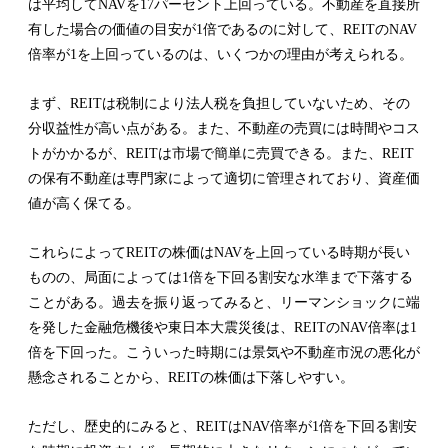
は平均してNAVを17パーセント上回っている。不動産を直接所
有した場合の価値の目安が1倍であるのに対して、REITのNAV
倍率が1を上回っているのは、いくつかの理由が考えられる。
まず、REITは税制により法人税を負担していないため、その
分収益性が高い点がある。また、不動産の売買には時間やコス
トがかかるが、REITは市場で簡単に売買できる。また、REIT
の保有不動産は専門家によって適切に管理されており、資産価
値が高く保てる。
これらによってREITの株価はNAVを上回っている時期が長い
ものの、局面によっては1倍を下回る割安な水準まで下落する
ことがある。過去を振り返ってみると、リーマンショックに端
を発した金融危機後や東日本大震災後は、REITのNAV倍率は1
倍を下回った。こういった時期には景気や不動産市況の悪化が
懸念されることから、REITの株価は下落しやすい。
ただし、歴史的にみると、REITはNAV倍率が1倍を下回る割安