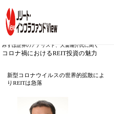
トップ
コラム一覧
コロナ禍に
みずほ証券のアナリスト、大畠陽介氏に聞く
専門家インタビュー
第37回
みずほ証券のアナリスト、大畠陽介氏に聞く
コロナ禍におけるREIT投資の魅力
新型コロナウイルスの世界的拡散によ
りREITは急落