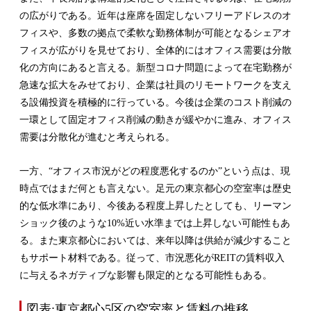
の広がりである。近年は座席を固定しないフリーアドレスのオ
フィスや、多数の拠点で柔軟な勤務体制が可能となるシェアオ
フィスが広がりを見せており、全体的にはオフィス需要は分散
化の方向にあると言える。新型コロナ問題によって在宅勤務が
急速な拡大をみせており、企業は社員のリモートワークを支え
る設備投資を積極的に行っている。今後は企業のコスト削減の
一環として固定オフィス削減の動きが緩やかに進み、オフィス
需要は分散化が進むと考えられる。
一方、“オフィス市況がどの程度悪化するのか”という点は、現
時点ではまだ何とも言えない。足元の東京都心の空室率は歴史
的な低水準にあり、今後ある程度上昇したとしても、リーマン
ショック後のような10%近い水準までは上昇しない可能性もあ
る。また東京都心においては、来年以降は供給が減少すること
もサポート材料である。従って、市況悪化がREITの賃料収入
に与えるネガティブな影響も限定的となる可能性もある。
図表:東京都心5区の空室率と賃料の推移