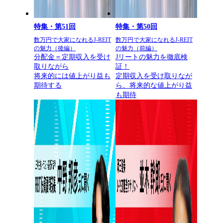
特集・第51回
特集・第50回
数万円で大家になれるJ-REIT
数万円で大家になれるJ-REIT
の魅力（後編）
の魅力（前編）
分配金＝定期収入を受け
Jリートの魅力を徹底検
取りながら
証！
将来的には値上がり益も
定期収入を受け取りなが
期待する
ら、将来的な値上がり益
も期待