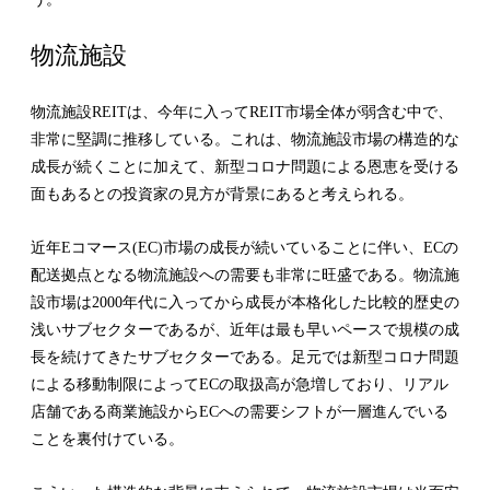
物流施設
物流施設REITは、今年に入ってREIT市場全体が弱含む中で、
非常に堅調に推移している。これは、物流施設市場の構造的な
成長が続くことに加えて、新型コロナ問題による恩恵を受ける
面もあるとの投資家の見方が背景にあると考えられる。
近年Eコマース(EC)市場の成長が続いていることに伴い、ECの
配送拠点となる物流施設への需要も非常に旺盛である。物流施
設市場は2000年代に入ってから成長が本格化した比較的歴史の
浅いサブセクターであるが、近年は最も早いペースで規模の成
長を続けてきたサブセクターである。足元では新型コロナ問題
による移動制限によってECの取扱高が急増しており、リアル
店舗である商業施設からECへの需要シフトが一層進んでいる
ことを裏付けている。