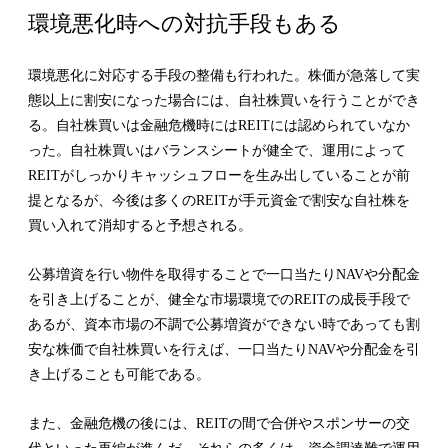
環境悪化時への対抗手段もある
環境悪化に対応する手段の整備も行われた。株価が急落して実
態以上に割安になった場合には、自社株買いを行うことができ
る。自社株買いは金融危機時にはREITには認められていなか
った。自社株買いはバランスシートが健全で、運用によって
REITがしっかりキャッシュフローを生み出していることが前
提となるが、今後は多くのREITが手元資金で割安な自社株を
買い入れて消却すると予想される。
公募増資を行い物件を取得することで一口当たりNAVや分配金
を引き上げることが、健全な市場環境でのREITの成長手段で
あるが、資本市場の不調で公募増資ができない時であっても割
安な株価で自社株買いを行えば、一口当たりNAVや分配金を引
き上げることも可能である。
また、金融危機の後には、REITの間で合併やスポンサーの交