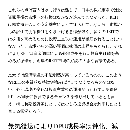
これらの点は言うは易し行うは難しで、日本の株式市場では投
資家重視の市場への転換はなかなか進んでこなかった。REIT
は株式持ち合いや安定株主によって守られていない分、市場か
らの評価である株価を引き上げる意識が強く、多くのREITで
は株価を高めるために投資主重視の運用が徹底されることにつ
ながった。市場からの高い評価は株価の上昇をもたらし、それ
によりREITは資金調達による外部成長を行い投資主価値を高
める好循環が、近年のREIT市場の好調の大きな背景である。
足元では経済環境の不透明感が高まっているものの、このよう
なREITの本質的な特徴や強みは消えてなくなるものではな
い。外部環境の変化は投資主重視の運用が行われている優良
REITへ割安に投資できるチャンスを作り出しているとも言
え、特に長期投資家にとってはむしろ投資機会が到来したとも
言える状況だろう。
景気後退によりDPU成長率は鈍化、減