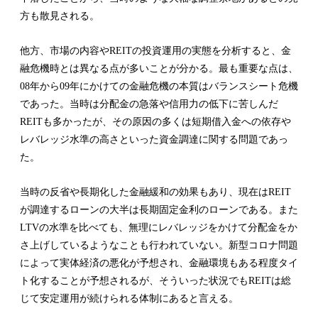
方も散見される。
他方、市場の内容やREITの投資運用の実態を分析すると、金
融危機時とは異なる点が多いことが分かる。最も重要な点は、
08年から09年にかけての金融危機の本質はバランスシート危機
であった。当時は分配金の急落や信用力の低下に苦しんだ
REITも多かったが、その原因の多くは短期借入金への依存や
レバレッジ水準の高さといった資金調達に関する問題であっ
た。
当時の反省や長期化した金融緩和の効果もあり、現在はREIT
が調達するローンの大半は長期固定金利のローンである。また
LTVの水準を比べても、無理にレバレッジをかけて分配金をか
さ上げしているようなことも行われていない。新型コロナ問題
によって実体経済の悪化が予想され、金融環境もある程度タイ
ト化することが予想されるが、そういった状況でもREITは総
じて安定運用が続けられる体制にあると言える。