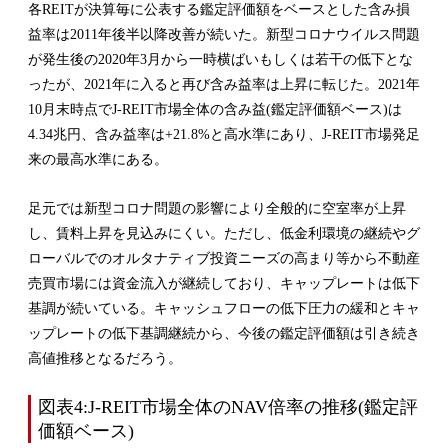
各REITが決算毎に公表する鑑定評価額をベースとした含み損
益率は2011年後半以降改善が続いた。新型コロナウイルス問題
が発生後の2020年3月から一時横ばいもしくは若干の低下とな
ったが、2021年に入ると再び含み益率は上昇に転じた。2021年
10月末時点でJ-REIT市場全体の含み益(鑑定評価額ベース)は
4.34兆円、含み益率は+21.8%と高水準にあり、J-REIT市場発足
来の最高水準にある。
足元では新型コロナ問題の影響により全般的に空室率が上昇
し、賃料上昇を見込みにくい。ただし、低金利環境の継続やグ
ローバルでのオルタナティブ投資ニーズの高まり等から不動産
売買市場には資金流入が継続しており、キャップレートは低下
基調が続いている。キャッシュフローの低下圧力の緩和とキャ
ップレートの低下基調継続から、今後の鑑定評価額は引き続き
高値推移となるだろう。
図表4:J-REIT市場全体のNAV倍率の推移(鑑定評
価額ベース)