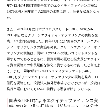
年7~12月のJ-REIT市場全体でのエクイティファイナンス額は
3,076億円と同年前半の2倍超の水準に達し、旺盛な状況となっ
た。
また、2021年1月に日本プロロジスリート(3283、NPR)がJ-
REIT初となるグリーンエクイティ・オファリングの実施を発
表、374億円を調達した。同年11月には2回目のグリーンエクイ
ティ・オファリングの実施を発表。グリーンエクイティ・オフ
ァリングの実施は、同REITのESGへの強いコミットメントを
示すものであるとともに、投資家層の更なる拡大及びエクイテ
ィ資金調達力の中長期的な強化に資するものであったと言えよ
う。また、同年9月にCREロジスティクスファンド(3487、
CRL)もグリーンエクイティ・オファリングの実施を発表、131
億円を調達した。投資法人債発行市場ほどではないが、投資口
発行市場においてもESGに着目する動きが始まっている。
図表8:J-REITによるエクイティファイナンス実
績(2021年12月30日時点、払込ベース、OA分含