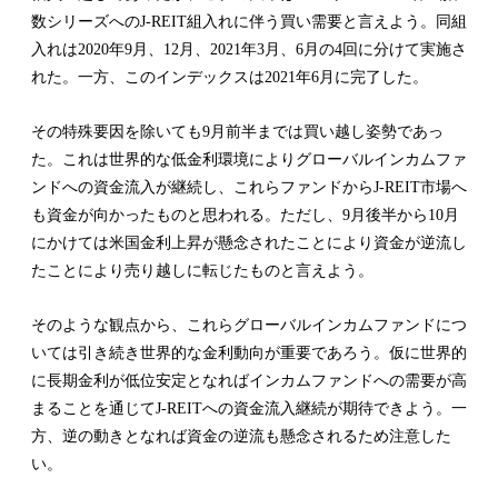
数シリーズへのJ-REIT組入れに伴う買い需要と言えよう。同組
入れは2020年9月、12月、2021年3月、6月の4回に分けて実施さ
れた。一方、このインデックスは2021年6月に完了した。
その特殊要因を除いても9月前半までは買い越し姿勢であっ
た。これは世界的な低金利環境によりグローバルインカムファ
ンドへの資金流入が継続し、これらファンドからJ-REIT市場へ
も資金が向かったものと思われる。ただし、9月後半から10月
にかけては米国金利上昇が懸念されたことにより資金が逆流し
たことにより売り越しに転じたものと言えよう。
そのような観点から、これらグローバルインカムファンドにつ
いては引き続き世界的な金利動向が重要であろう。仮に世界的
に長期金利が低位安定となればインカムファンドへの需要が高
まることを通じてJ-REITへの資金流入継続が期待できよう。一
方、逆の動きとなれば資金の逆流も懸念されるため注意した
い。