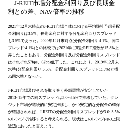
「J-REIT市場分配金利回り及び長期金
利との差、NAV倍率の推移」
2021年12月末時点のJ-REIT市場全体における平均弊社予想分配
金利回りは3.5%、長期金利に対する分配金利回りスプレッド
も3.5%であった。2020年12月末時点(分配金利回り:4.1%、同ス
プレッド:4.1%)との比較では2021年に東証REIT指数が15.8%上
昇したこともあり、分配金利回り及び分配金利回りスプレッド
はそれぞれ57bps、62bps低下した。これにより、2019年12月末
水準(分配金利回り:3.5%、分配金利回りスプレッド:3.5%)と概
ね同水準となった。
J-REIT市場及びそれを取り巻く外部環境が安定していた
2013~15年での同スプレッドは3.0~3.5%で推移していた。クレ
ジット市場が継続的に安定推移し、かつ安定的な分配金の確保
が確認されれば、J-REITの分配金利回りスプレッドが3.0~3.5%
のレンジで推移すると考えられる。現状はこのレンジ内の上限
近辺にあったと言えよう。