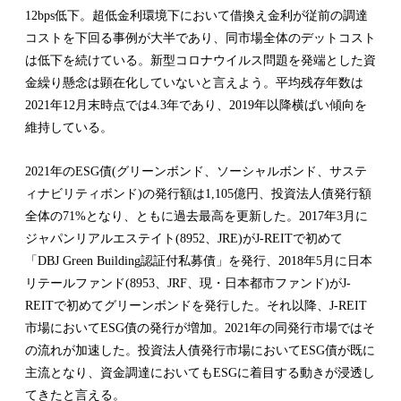
12bps低下。超低金利環境下において借換え金利が従前の調達
コストを下回る事例が大半であり、同市場全体のデットコスト
は低下を続けている。新型コロナウイルス問題を発端とした資
金繰り懸念は顕在化していないと言えよう。平均残存年数は
2021年12月末時点では4.3年であり、2019年以降横ばい傾向を
維持している。
2021年のESG債(グリーンボンド、ソーシャルボンド、サステ
ィナビリティボンド)の発行額は1,105億円、投資法人債発行額
全体の71%となり、ともに過去最高を更新した。2017年3月に
ジャパンリアルエステイト(8952、JRE)がJ-REITで初めて
「DBJ Green Building認証付私募債」を発行、2018年5月に日本
リテールファンド(8953、JRF、現・日本都市ファンド)がJ-
REITで初めてグリーンボンドを発行した。それ以降、J-REIT
市場においてESG債の発行が増加。2021年の同発行市場ではそ
の流れが加速した。投資法人債発行市場においてESG債が既に
主流となり、資金調達においてもESGに着目する動きが浸透し
てきたと言える。