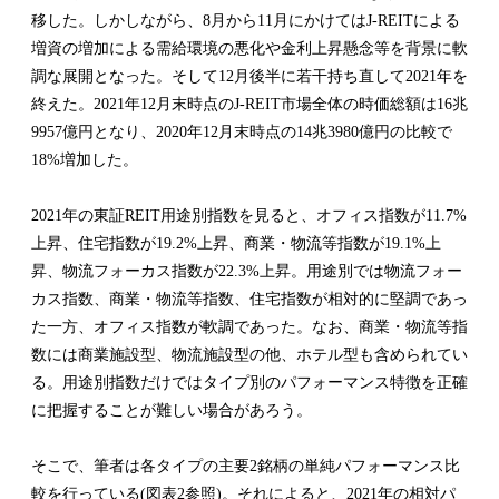
移した。しかしながら、8月から11月にかけてはJ-REITによる
増資の増加による需給環境の悪化や金利上昇懸念等を背景に軟
調な展開となった。そして12月後半に若干持ち直して2021年を
終えた。2021年12月末時点のJ-REIT市場全体の時価総額は16兆
9957億円となり、2020年12月末時点の14兆3980億円の比較で
18%増加した。
2021年の東証REIT用途別指数を見ると、オフィス指数が11.7%
上昇、住宅指数が19.2%上昇、商業・物流等指数が19.1%上
昇、物流フォーカス指数が22.3%上昇。用途別では物流フォー
カス指数、商業・物流等指数、住宅指数が相対的に堅調であっ
た一方、オフィス指数が軟調であった。なお、商業・物流等指
数には商業施設型、物流施設型の他、ホテル型も含められてい
る。用途別指数だけではタイプ別のパフォーマンス特徴を正確
に把握することが難しい場合があろう。
そこで、筆者は各タイプの主要2銘柄の単純パフォーマンス比
較を行っている(図表2参照)。それによると、2021年の相対パ