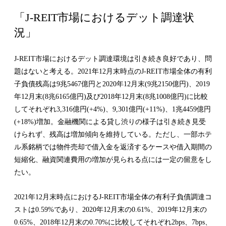
「J-REIT市場におけるデット調達状
況」
J-REIT市場におけるデット調達環境は引き続き良好であり、問
題はないと考える。2021年12月末時点のJ-REIT市場全体の有利
子負債残高は9兆5467億円と2020年12月末(9兆2150億円)、2019
年12月末(8兆6165億円)及び2018年12月末(8兆1008億円)に比較
してそれぞれ3,316億円(+4%)、9,301億円(+11%)、1兆4459億円
(+18%)増加。金融機関による貸し渋りの様子は引き続き見受
けられず、残高は増加傾向を維持している。ただし、一部ホテ
ル系銘柄では物件売却で借入金を返済するケースや借入期間の
短縮化、融資関連費用の増加が見られる点には一定の留意をし
たい。
2021年12月末時点におけるJ-REIT市場全体の有利子負債調達コ
ストは0.59%であり、2020年12月末の0.61%、2019年12月末の
0.65%、2018年12月末の0.70%に比較してそれぞれ2bps、7bps、