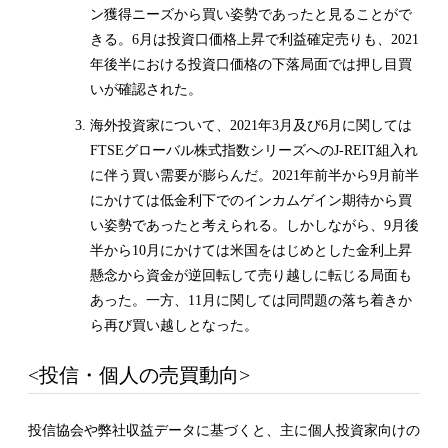
ン獲得ニーズから買い姿勢であったと見ることがで
きる。6月は投資口価格上昇で利益確定売りも、2021
年後半における投資口価格の下落局面では押し目買
いが確認された。
海外投資家について、2021年3月及び6月に関しては
FTSEグローバル株式指数シリーズへのJ-REIT組入れ
に伴う買い需要が膨らんだ。2021年前半から9月前半
にかけては低金利下でのインカムゲイン期待から買
い姿勢であったと考えられる。しかしながら、9月後
半から10月にかけては米国をはじめとした金利上昇
懸念から資金が逆回転して売り越しに転じる局面も
あった。一方、11月に関しては同問題の落ち着きか
ら再び買い越しとなった。
<投信・個人の売買動向>
投信協会や弊社収益データに基づくと、主に個人投資家向けの