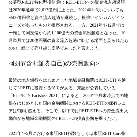
公募型J-REIT特化型投信(除くREIT-ETF)への資金流入超過額
は2020年通年で2,613億円に上った。2021年1~3月についても
+500億円強と資金流入超過が継続し、根強いインカムゲイン
ニーズがあったものと推察される。一方、2021年4~12月では
一転して同投信から約1,100億円の資金流出超過となった。10
月単月では20億円弱の資金流入超過に転じる場面も見られたも
のの、総じて売り越し姿勢であったと言えよう。
<銀行(含む証券自己)の売買動向>
最近の地方銀行をはじめとした地域金融機関はREIT-ETFを通
じてJ-REITに投資する傾向がある。東証が公表している
「ETF/ETN Factsheet 2021」によると、2020年7月末時点での地
銀をはじめとした国内金融機関におけるREIT-ETFの保有シェ
アは9割を超える。そこで、以下ではREIT-ETFへの資金流出入
動向から地域金融機関のJ-REITへの投資姿勢を探りたい。
2021年4~5月における東証REIT指数もしくは東証REIT Core指