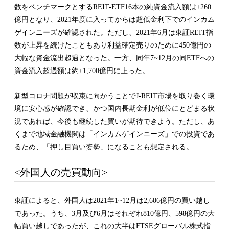
数をベンチマークとするREIT-ETF16本の純資金流入額は+260
億円となり、2021年度に入ってからは超低金利下でのインカム
ゲインニーズが確認された。ただし、2021年6月は東証REIT指
数が上昇を続けたこともあり利益確定売りのために450億円の
大幅な資金流出超過となった。一方、同年7~12月の同ETFへの
資金流入超過額は約+1,700億円に上った。
新型コロナ問題が収束に向かうことでJ-REIT市場を取り巻く環
境に安心感が確認でき、かつ国内長期金利が低位にとどまる状
況であれば、今後も継続した買いが期待できよう。ただし、あ
くまで地域金融機関は「インカムゲインニーズ」での投資であ
るため、「押し目買い姿勢」になることも想定される。
<外国人の売買動向>
東証によると、外国人は2021年1~12月は2,606億円の買い越し
であった。うち、3月及び6月はそれぞれ810億円、598億円の大
幅買い越しであったが、これの大半はFTSEグローバル株式指