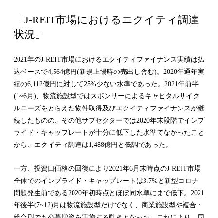
「J-REIT市場におけるエクイティ調達
状況」
2021年のJ-REIT市場におけるエクイティファイナンス実績は払
込ベースで4,564億円(新規上場時の売出し含む)。2020年通年実
績の6,112億円に対して25%少ない水準であった。2021年前半
(1~6月)、物流施設型ではスポンサーによるキャピタルサイク
ルニーズをとらえた物件取得及びエクイティファイナンスが継
続したものの、その他サブセクターでは2020年末段階でインプ
ライド・キャップレートが十分に低下した水準でなかったこと
から、エクイティ調達は1,488億円と低調であった。
一方、投資口価格の回復により2021年6月末時点のJ-REIT市場
全体でのインプライド・キャップレートは3.7%と新型コロナ
問題発生前である2020年初時点とほぼ同水準にまで低下。2021
年後半(7~12)月は物流施設型だけでなく、商業施設型や複合・
総合型でも公募増資を実施する動きとなった。これにより、同