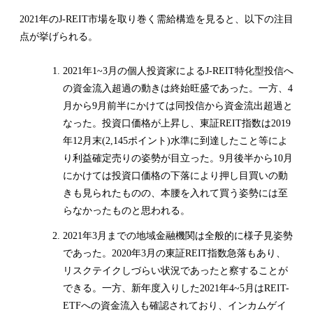
2021年のJ-REIT市場を取り巻く需給構造を見ると、以下の注目
点が挙げられる。
2021年1~3月の個人投資家によるJ-REIT特化型投信へ
の資金流入超過の動きは終始旺盛であった。一方、4
月から9月前半にかけては同投信から資金流出超過と
なった。投資口価格が上昇し、東証REIT指数は2019
年12月末(2,145ポイント)水準に到達したこと等によ
り利益確定売りの姿勢が目立った。9月後半から10月
にかけては投資口価格の下落により押し目買いの動
きも見られたものの、本腰を入れて買う姿勢には至
らなかったものと思われる。
2021年3月までの地域金融機関は全般的に様子見姿勢
であった。2020年3月の東証REIT指数急落もあり、
リスクテイクしづらい状況であったと察することが
できる。一方、新年度入りした2021年4~5月はREIT-
ETFへの資金流入も確認されており、インカムゲイ