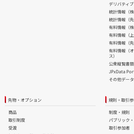
デリバティブ
統計情報（株
統計情報（先
有料情報（株
有料情報（上
有料情報（先
有料情報（オ
ス）
公衆縦覧書類
JPxData 
その他データ
先物・オプション
規則・取引参
商品
制度・規則
取引制度
パブリック・
受渡
取引参加者