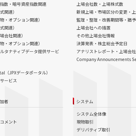
指数・暗号資産指数関連
上場会社数・上場株式数
式関連）
新規上場・市場区分の変更・上
物・オプション関連）
監理・整理・改善期間等・猶予
式関連）
上場会社への措置
場会社関連）
その他上場会社情報
物・オプション関連）
決算発表・株主総会予定日
ルタナティブデータ提供サービ
アナリストレポート・上場会社
Company Announcements S
Portal（JPXデータポータル）
サービス
加者
システム
システム全体像
コメント
現物取引
デリバティブ取引