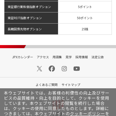
東証銀行業株価指数オプション
5ポイント
東証REIT指数オプション
50ポイント
長期国債先物オプション
25銭
JPXカレンダー
アクセス
用語集
見学
採用情報
法定公告
よくあるご質問
サイトマップ
サイトのご利用上の注意と免責事項
個人情報の取扱い
本ウェブサイトでは、お客様の利便性の向上及びサー
ビスの品質維持・向上を目的として、クッキーを使用
しています。
本ウェブサイトの閲覧を続行した場合
は、クッキーの使用に同意したものとします。詳細に
つきましては、本ウェブサイトの
クッキーポリシー
を