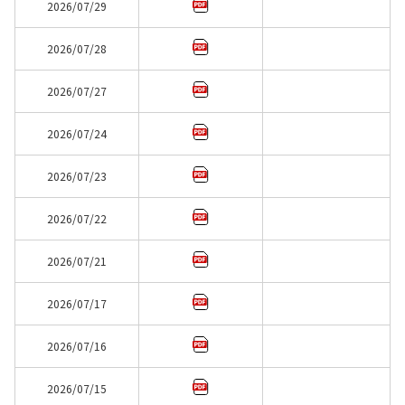
2026/07/29
2026/07/28
2026/07/27
2026/07/24
2026/07/23
2026/07/22
2026/07/21
2026/07/17
2026/07/16
2026/07/15