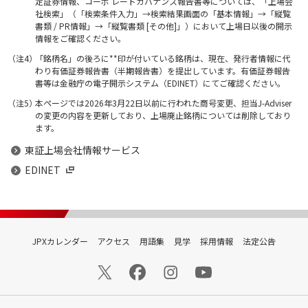
定証券情報、コーポ レートガバナンス報告書等については、「上場会
社検索」（「検索条件入力」→検索結果画面の「基本情報」→「縦覧
書類 / PR情報」→「縦覧書類 [その他]」）において上場日以後の開示
情報をご確認ください。
「銘柄名」の後ろに**印が付いている銘柄は、現在、発行者情報に代
わり有価証券報告書（半期報告書）を提出しています。有価証券報告
書等は金融庁の電子開示システム（EDINET）にてご確認ください。
本ページでは2026年3月22日以前に行われた商号変更、担当J-Adviser
の変更の内容を更新しており、上場廃止銘柄については削除しており
ます。
東証上場会社情報サービス
EDINET
JPXカレンダー
アクセス
用語集
見学
採用情報
法定公告