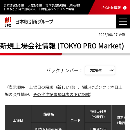
東京証券取引所
大阪取引所
東京商品取引所
JPX総研
JPX企業情報
日本取引所自主規制法人
日本証券クリアリング機構
2026/08/07 更新
新規上場会社情報 (TOKYO PRO Market)
バックナンバー：
（表示順序：上場日の降順（新しい順）、網掛けピンク：本日上
場の会社情報、
その他注記事項は表の下に記載
）
申請受付日
銘柄名
（公表日）
特定証
上場日
コード
（発行者
担当J-Adviser名
上場承認日