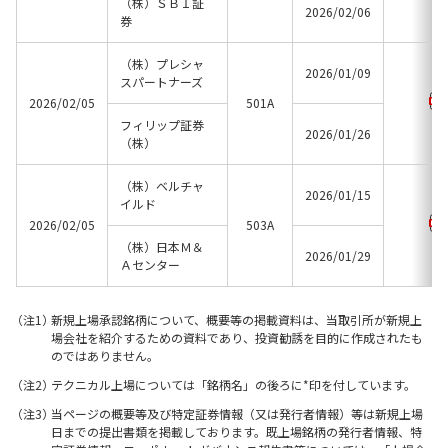
（株）ＳＢＩ証
2026/02/06
券
（株）プレシャ
2026/01/09
スパートナーズ
2026/02/05
501A
フィリップ証券
2026/01/26
（株）
（株）ベルチャ
2026/01/15
イルド
2026/02/05
503A
（株）日本Ｍ＆
2026/01/29
Ａセンター
新規上場承認銘柄について、概要等の掲載資料は、当取引所が新規上
場会社を紹介するための資料であり、投資勧誘を目的に作成されたも
のではありません。
テクニカル上場については「銘柄名」の後ろに*印を付しています。
当ページの概要等及び特定証券情報（又は発行者情報）等は新規上場
日までの提出書類を掲載しております。既上場銘柄の発行者情報、特