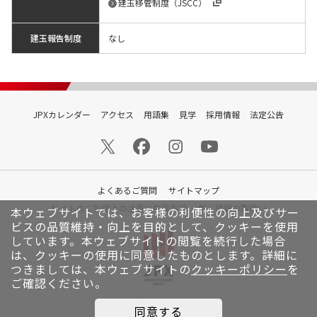
建玉移管制度（JSCC）
建玉報告制度
なし
JPXカレンダー
アクセス
用語集
見学
採用情報
法定公告
よくあるご質問
サイトマップ
サイトのご利用上の注意と免責事項
個人情報の取扱い
本ウェブサイトでは、お客様の利便性の向上及びサー
ビスの品質維持・向上を目的として、クッキーを使用
しています。
本ウェブサイトの閲覧を続行した場合
は、クッキーの使用に同意したものとします。詳細に
つきましては、本ウェブサイトの
クッキーポリシー
を
ご確認ください。
© Japan Exchange Group, Inc.
同意する