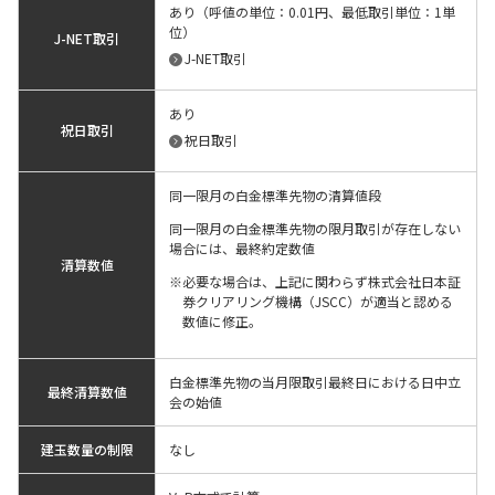
あり（呼値の単位：0.01円、最低取引単位：1単
位）
J-NET取引
J-NET取引
あり
祝日取引
祝日取引
同一限月の白金標準先物の清算値段
同一限月の白金標準先物の限月取引が存在しない
場合には、最終約定数値
清算数値
必要な場合は、上記に関わらず株式会社日本証
券クリアリング機構（JSCC）が適当と認める
数値に修正。
白金標準先物の当月限取引最終日における日中立
最終清算数値
会の始値
建玉数量の制限
なし