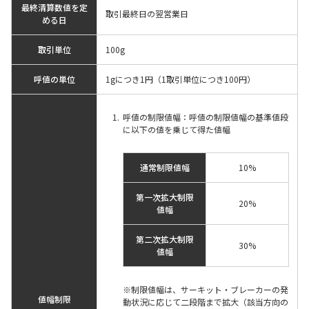
最終清算数値を定
取引最終日の翌営業日
める日
取引単位
100g
呼値の単位
1gにつき1円（1取引単位につき100円）
呼値の制限値幅：呼値の制限値幅の基準値段
に以下の値を乗じて得た値幅
通常制限値幅
10%
第一次拡大制限
20%
値幅
第二次拡大制限
30%
値幅
※制限値幅は、サーキット・ブレーカーの発
値幅制限
動状況に応じて二段階まで拡大（該当方向の