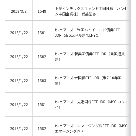
上場インデックスファンド中国Ｈ株（ハンセ
2018/3/8
1548
ン中国企業株） 受益証券
iシェアーズ 米国ハイイールド債券ETF-
2018/1/22
1361
JDR（iBoxxドル建てLHYC）
iシェアーズ 新興国債券ETF-JDR（自国通貨
2018/1/22
1362
建）
iシェアーズ 米国債ETF-JDR（米7-10年国
2018/1/22
1363
債）
iシェアーズ 先進国株ETF-JDR（MSCIコクサ
2018/1/22
1581
イ）
iシェアーズ エマージング株ETF-JDR（MSCI
2018/1/22
1582
エマージングIMI）