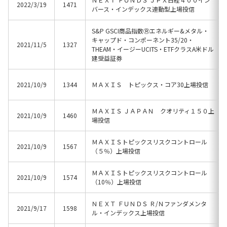
2022/3/19
1471
バース・インデックス連動型上場投信
S&P GSCI商品指数Ⓡエネルギー&メタル・
キャップド・コンポーネント35/20・
2021/11/5
1327
THEAM・イージーUCITS・ETFクラスA米ドル
建受益証券
2021/10/9
1344
ＭＡＸＩＳ トピックス・コア30上場投信
ＭＡＸＩＳ ＪＡＰＡＮ クオリティ１５０上
2021/10/9
1460
場投信
ＭＡＸＩＳトピックスリスクコントロール
2021/10/9
1567
（５％）上場投信
ＭＡＸＩＳトピックスリスクコントロール
2021/10/9
1574
（10％）上場投信
ＮＥＸＴ ＦＵＮＤＳ Ｒ/Ｎファンダメンタ
2021/9/17
1598
ル・インデックス上場投信