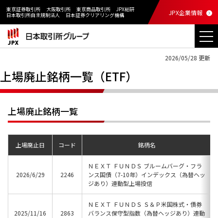
東京証券取引所
大阪取引所
東京商品取引所
JPX総研
JPX企業情報
日本取引所自主規制法人
日本証券クリアリング機構
2026/05/28 更新
上場廃止銘柄一覧（ETF）
上場廃止銘柄一覧
上場廃止日
コード
銘柄名
ＮＥＸＴ ＦＵＮＤＳ ブルームバーグ・フラ
2026/6/29
2246
ンス国債（7-10年）インデックス（為替ヘッ
ジあり）連動型上場投信
ＮＥＸＴ ＦＵＮＤＳ Ｓ＆Ｐ米国株式・債券
2025/11/16
2863
バランス保守型指数（為替ヘッジあり）連動