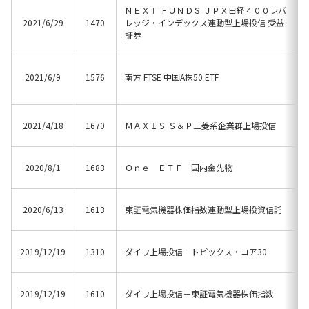
ＮＥＸＴ ＦＵＮＤＳ ＪＰＸ日経４００レバ
2021/6/29
1470
レッジ・インデックス連動型上場投信 受益
証券
2021/6/9
1576
南方 FTSE 中国A株50 ETF
2021/4/18
1670
ＭＡＸＩＳ Ｓ＆Ｐ三菱系企業群上場投信
2020/8/1
1683
Ｏｎｅ ＥＴＦ 国内金先物
2020/6/13
1613
東証電気機器株価指数連動型上場投資信託
2019/12/19
1310
ダイワ上場投信－トピックス・コア30
2019/12/19
1610
ダイワ上場投信－東証電気機器株価指数