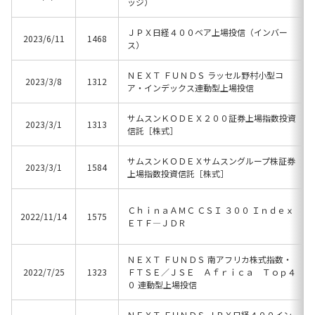
ッジ）
ＪＰＸ日経４００ベア上場投信（インバー
2023/6/11
1468
ス）
ＮＥＸＴ ＦＵＮＤＳ ラッセル野村小型コ
2023/3/8
1312
ア・インデックス連動型上場投信
サムスンＫＯＤＥＸ２００証券上場指数投資
2023/3/1
1313
信託［株式］
サムスンＫＯＤＥＸサムスングループ株証券
2023/3/1
1584
上場指数投資信託［株式］
ＣｈｉｎａＡＭＣ ＣＳＩ ３００ Ｉｎｄｅｘ
2022/11/14
1575
ＥＴＦ—ＪＤＲ
ＮＥＸＴ ＦＵＮＤＳ 南アフリカ株式指数・
2022/7/25
1323
ＦＴＳＥ／ＪＳＥ Ａｆｒｉｃａ Ｔｏｐ４
０ 連動型上場投信
ＮＥＸＴ ＦＵＮＤＳ ＪＰＸ日経４００イン