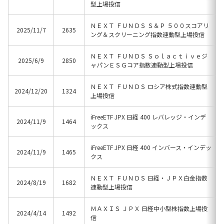
型上場投信
ＮＥＸＴ ＦＵＮＤＳ Ｓ＆Ｐ ５００スコアリ
2025/11/7
2635
ング＆スクリーニング指数連動型上場投信
ＮＥＸＴ ＦＵＮＤＳ Ｓｏｌａｃｔｉｖｅジ
2025/6/9
2850
ャパンＥＳＧコア指数連動型上場投信
ＮＥＸＴ ＦＵＮＤＳ ロシア株式指数連動型
2024/12/20
1324
上場投信
iFreeETF JPX 日経 400 レバレッジ・インデ
2024/11/9
1464
ックス
iFreeETF JPX 日経 400 インバース・インデッ
2024/11/9
1465
クス
ＮＥＸＴ ＦＵＮＤＳ 日経・ＪＰＸ白金指数
2024/8/19
1682
連動型上場投信
ＭＡＸＩＳ ＪＰＸ 日経中小型株指数上場投
2024/4/14
1492
信