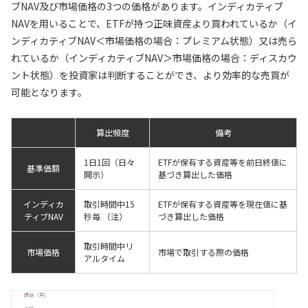
ブNAV及び市場価格の3つの価格があります。インディカティブ
NAVを用いることで、ETFが持つ正味資産より買われているか（イ
ンディカティブNAV＜市場価格の場合：プレミアム状態）又は売ら
れているか（インディカティブNAV＞市場価格の場合：ディスカウ
ント状態）を投資家は判断することができ、より効率的な売買が
可能となります。
算出頻度
備考
1日1回（日々
ETFが保有する資産等を前日終値に
基準価額
開示）
基づき算出した価格
インディカ
取引時間中15
ETFが保有する資産等を現在値に基
ティブNAV
秒毎 （注）
づき算出した価格
取引時間中リ
市場価格
市場で取引する際の価格
アルタイム