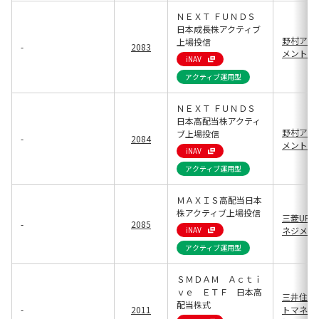
ＮＥＸＴ ＦＵＮＤＳ
日本成長株アクティブ
野村アセ
上場投信
-
2083
メント(13
iNAV
アクティブ運用型
ＮＥＸＴ ＦＵＮＤＳ
日本高配当株アクティ
野村アセ
ブ上場投信
-
2084
メント(13
iNAV
アクティブ運用型
ＭＡＸＩＳ高配当日本
株アクティブ上場投信
三菱UFJ
-
2085
iNAV
ネジメント(
アクティブ運用型
ＳＭＤＡＭ Ａｃｔｉ
ｖｅ ＥＴＦ 日本高
三井住友
配当株式
-
2011
トマネジ