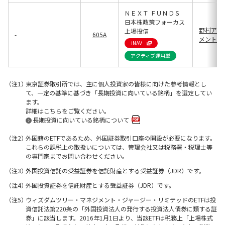
ＮＥＸＴ ＦＵＮＤＳ
日本株政策フォーカス
野村アセ
上場投信
-
605A
メント(13
iNAV
アクティブ運用型
東京証券取引所では、主に個人投資家の皆様に向けた参考情報とし
て、一定の基準に基づき「長期投資に向いている銘柄」を選定してい
ます。
詳細はこちらをご覧ください。
長期投資に向いている銘柄について
外国籍のETFであるため、外国証券取引口座の開設が必要になります。
これらの課税上の取扱いについては、管理会社又は税務署・税理士等
の専門家までお問い合わせください。
外国投資信託の受益証券を信託財産とする受益証券（JDR）です。
外国投資証券を信託財産とする受益証券（JDR）です。
ウィズダムツリー・マネジメント・ジャージー・リミテッドのETFは投
資信託法第220条の「外国投資法人の発行する投資法人債券に類する証
券」に該当します。2016年1月1日より、当該ETFは税務上「上場株式