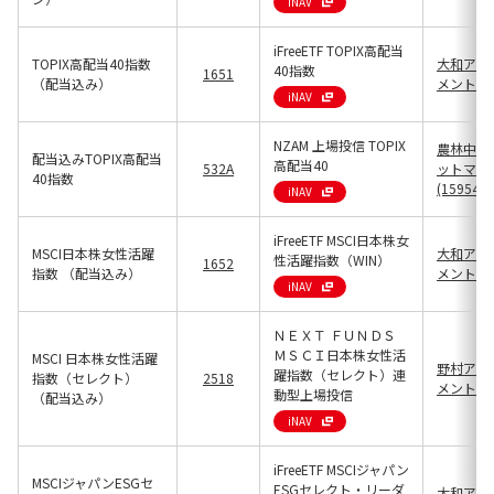
iNAV
iFreeETF TOPIX高配当
TOPIX高配当40指数
大和アセ
40指数
1651
（配当込み）
メント(13
iNAV
NZAM 上場投信 TOPIX
農林中金
配当込みTOPIX高配当
高配当40
532A
ットマネ
40指数
(15954)
iNAV
iFreeETF MSCI日本株女
MSCI日本株女性活躍
大和アセ
性活躍指数（WIN）
1652
指数 （配当込み）
メント(13
iNAV
ＮＥＸＴ ＦＵＮＤＳ
ＭＳＣＩ日本株女性活
MSCI 日本株女性活躍
野村アセ
躍指数（セレクト）連
指数（セレクト）
2518
メント(13
動型上場投信
（配当込み）
iNAV
iFreeETF MSCIジャパン
MSCIジャパンESGセ
ESGセレクト・リーダ
大和アセ