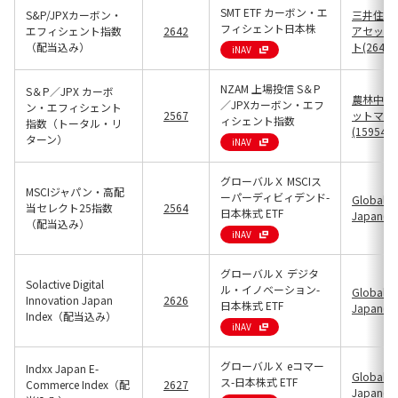
SMT ETF カーボン・エ
S&P/JPXカーボン・
三井住友
フィシェント日本株
エフィシェント指数
2642
アセット
（配当込み）
ト(26424
iNAV
NZAM 上場投信 S＆P
S＆P／JPX カーボ
農林中金
／JPXカーボン・エフ
ン・エフィシェント
2567
ットマネ
ィシェント指数
指数（トータル・リ
(15954)
ターン）
iNAV
グローバルＸ MSCIス
MSCIジャパン・高配
ーパーディビィデンド-
Global X
当セレクト25指数
2564
日本株式 ETF
Japan(25
（配当込み）
iNAV
グローバルＸ デジタ
Solactive Digital
ル・イノベーション-
Global X
Innovation Japan
2626
日本株式 ETF
Japan(25
Index（配当込み）
iNAV
グローバルＸ eコマー
Indxx Japan E-
Global X
ス-日本株式 ETF
Commerce Index（配
2627
Japan(25