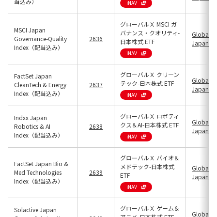
当込み）
iNAV
グローバルＸ MSCI ガ
MSCI Japan
バナンス・クオリティ-
Global X
Governance-Quality
2636
日本株式 ETF
Japan(25
Index（配当込み）
iNAV
グローバルＸ クリーン
FactSet Japan
Global X
テック-日本株式 ETF
CleanTech & Energy
2637
Japan(25
Index（配当込み）
iNAV
グローバルＸ ロボティ
Indxx Japan
Global X
クス＆AI-日本株式 ETF
Robotics & AI
2638
Japan(25
Index（配当込み）
iNAV
グローバルＸ バイオ＆
FactSet Japan Bio &
メドテック-日本株式
Global X
Med Technologies
2639
ETF
Japan(25
Index（配当込み）
iNAV
グローバルＸ ゲーム＆
Solactive Japan
Global X
アニメ-日本株式 ETF