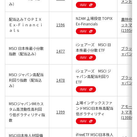
メント(13
み）
iNAV
NZAM 上場投信 TOPIX
配当込みＴＯＰＩＸ
農林中金
Ex-Financials
Ｅｘ-Ｆｉｎａｎｃｉ
1596
ットマネ
ａｌｓ
(15954)
iNAV
iシェアーズ MSCI 日
MSCI 日本株最小分散
ブラック
本株最小分散 ETF
1477
指数（配当込み）
ャパン(13
iNAV
iシェアーズ MSCI ジ
MSCI ジャパン高配当
ャパン高配当利回り
ブラック
利回り指数（配当込
1478
ETF
ャパン(13
み）
iNAV
上場インデックスファ
MSCIジャパンIMIカス
アモーヴ
ンドMSCI日本株高配当
タム高流動性高利回
1399
トマネジ
低ボラティリティ
り低ボラティリティ指
(13084)
数
iNAV
iFreeETF MSCI日本株人
MSCI日本株人材設備