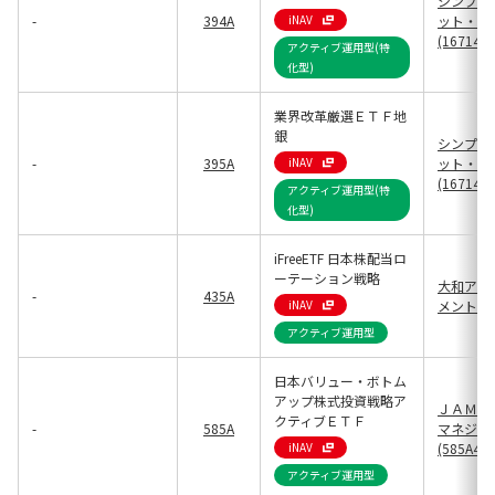
シンプレ
-
394A
iNAV
ット・マ
(16714)
アクティブ運用型(特
化型)
業界改革厳選ＥＴＦ地
銀
シンプレ
-
395A
iNAV
ット・マ
(16714)
アクティブ運用型(特
化型)
iFreeETF 日本株配当ロ
ーテーション戦略
大和アセ
-
435A
iNAV
メント(13
アクティブ運用型
日本バリュー・ボトム
アップ株式投資戦略ア
ＪＡＭＰ
クティブＥＴＦ
-
585A
マネジメ
iNAV
(585A4)
アクティブ運用型