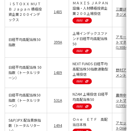
ＭＡＸＩＳ ＪＡＰＡＮ
ｉＳＴＯＸＸ ＭＵＴ
設備・人材積極投資企
Ｂ Ｊａｐａｎ 積極投
三菱UFJ
1485
業２００上場投信
資企業２００インデ
ネジメント(
ックス
iNAV
上場インデックスファ
アモーヴ
ンド日経平均高配当株
日経平均高配当株50
399A
トマネジ
50
指数
(13084)
iNAV
NEXT FUNDS 日経平均
日経平均高配当株 50
高配当株50指数連動型
野村アセ
指数（トータルリタ
1489
上場投信
メント(13
ーン）
iNAV
NZAM 上場投信 日経平
日経平均高配当株50
農林中金
均高配当株50
指数（トータルリタ
531A
ットマネ
ーン）
(15954)
iNAV
Ｏｎｅ ＥＴＦ 高配
S&P/JPX 配当貴族指
アセット
当日本株
数（トータルリター
1494
トOne(13
ン）