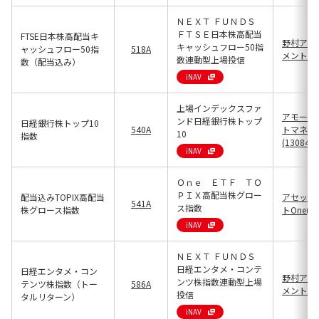
ＮＥＸＴ ＦＵＮＤＳ
ＦＴＳＥ日本株高配当
FTSE日本株高配当キ
野村アセ
キャッシュフロー50指
ャッシュフロー50指
518A
メント(13
数連動型上場投信
数（配当込み）
iNAV
上場インデックスファ
アモーヴ
ンド日経銀行株トップ
日経銀行株トップ10
540A
トマネジ
10
指数
(13084)
iNAV
Ｏｎｅ ＥＴＦ ＴＯ
ＰＩＸ高配当株グロー
配当込みTOPIX高配当
アセット
541A
ス指数
株グロース指数
トOne(13
iNAV
ＮＥＸＴ ＦＵＮＤＳ
日経エンタメ・コンテ
日経エンタメ・コン
野村アセ
ンツ株指数連動型上場
テンツ株指数（トー
586A
メント(13
投信
タルリターン）
iNAV