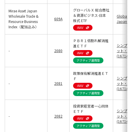
グローバルＸ 総合商社
Mirae Asset Japan
＆資源ビジネス-日本
Wholesale Trade &
Global X
609A
株式 ETF
Resource Business
Japan(25
Index（配当込み）
iNAV
ＰＢＲ１倍割れ解消推
シンプレ
進ＥＴＦ
-
2080
ット・マ
iNAV
(16714)
アクティブ運用型
政策保有解消推進ＥＴ
シンプレ
Ｆ
-
2081
ット・マ
iNAV
(16714)
アクティブ運用型
投資家経営者一心同体
シンプレ
ＥＴＦ
-
2082
ット・マ
iNAV
(16714)
アクティブ運用型