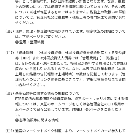
等」として取扱われ、特定口座の取扱い対象となります。なお、税務
上の取扱いについては信頼できる情報に基づいていますが、その内容
について当社が保証するものではありません。税務上の取扱いの詳細
については、管理会社又は税務署・税理士等の専門家までお問い合わ
せください。
現在、監理・整理銘柄に指定されています。指定状況の詳細について
は、下記ページをご覧ください。
監理・整理銘柄
「信託報酬」（外国投資証券、外国投資証券を信託財産とする受益証
券（JDR）または外国投資法人債券では「管理費用」）（税抜き）
は、ETFの管理・運用にあたって、投資家が負担する費用として信託財
産の中から差し引かれるものです。なお、本表では昨年末時点（本年
上場した銘柄の信託報酬は上場時点）の数値を記載しております（管
理会社へのヒアリング調査に基づきます）。詳細は管理会社までお問
い合わせください。
基準価額等に関する情報の掲載について
ETF各銘柄の基準価額や純資産総額、設定ポートフォリオ等に関する情
報については、東証のホームページもしくは各管理会社のETF専用ホー
ムページにて日々公表しています。詳細は下記ページをご覧くださ
い。
基準価額等に関する情報
通常のマーケットメイク制度により、マーケットメイカーが参入して