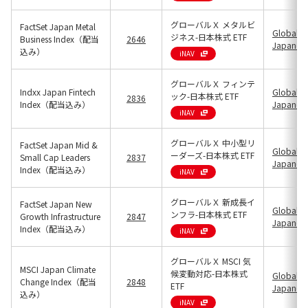
グローバルＸ メタルビ
FactSet Japan Metal
Global X
ジネス-日本株式 ETF
Business Index（配当
2646
Japan(25
込み）
iNAV
グローバルＸ フィンテ
Indxx Japan Fintech
Global X
ック-日本株式 ETF
2836
Index（配当込み）
Japan(25
iNAV
グローバルＸ 中小型リ
FactSet Japan Mid &
Global X
ーダーズ-日本株式 ETF
Small Cap Leaders
2837
Japan(25
Index（配当込み）
iNAV
グローバルＸ 新成長イ
FactSet Japan New
Global X
ンフラ-日本株式 ETF
Growth Infrastructure
2847
Japan(25
Index（配当込み）
iNAV
グローバルＸ MSCI 気
MSCI Japan Climate
候変動対応-日本株式
Global X
Change Index（配当
2848
ETF
Japan(25
込み）
iNAV