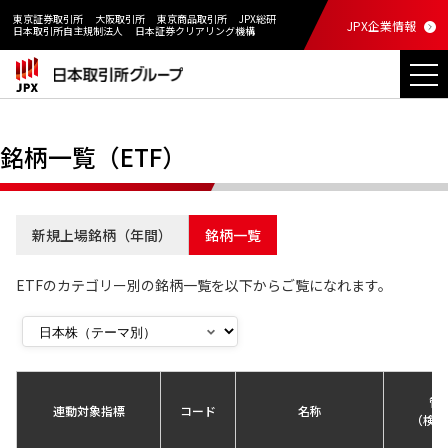
東京証券取引所
大阪取引所
東京商品取引所
JPX総研
JPX企業情報
日本取引所自主規制法人
日本証券クリアリング機構
銘柄一覧（ETF）
新規上場銘柄（年間）
銘柄一覧
ETFのカテゴリー別の銘柄一覧を以下からご覧になれます。
管
連動対象指標
コード
名称
（検索