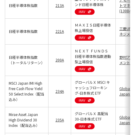
ンド日経半導体株
日経半導体株指数
213A
トマネジ
(13084)
iNAV
ＭＡＸＩＳ日経半導体
三菱UFJ
株上場投信
日経半導体株指数
221A
ネジメント(
iNAV
ＮＥＸＴ ＦＵＮＤＳ
日経半導体株指数連動
日経半導体株指数
野村アセ
200A
型上場投信
（トータルリターン）
メント(13
iNAV
グローバルＸ MSCI キ
MSCI Japan IMI High
ャッシュフローキン
Free Cash Flow Yield
Global X
234A
グ-日本株式 ETF
50 Select Index（配当
Japan(25
込み）
iNAV
グローバルＸ 高配当
Mirae Asset Japan
Global X
30-日本株式 ETF
High Dividend 30
235A
Japan(25
Index（配当込み）
iNAV