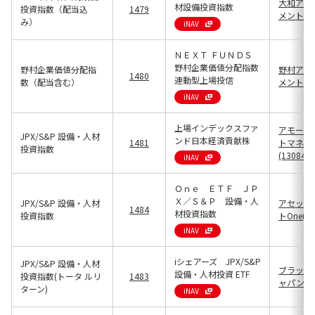
大和アセ
材設備投資指数
投資指数（配当込
1479
メント(13
み）
iNAV
ＮＥＸＴ ＦＵＮＤＳ
野村企業価値分配指数
野村企業価値分配指
野村アセ
1480
連動型上場投信
数（配当含む）
メント(13
iNAV
上場インデックスファ
アモーヴ
JPX/S&P 設備・人材
ンド日本経済貢献株
1481
トマネジ
投資指数
(13084)
iNAV
Ｏｎｅ ＥＴＦ ＪＰ
Ｘ／Ｓ＆Ｐ 設備・人
JPX/S&P 設備・人材
アセット
1484
材投資指数
投資指数
トOne(13
iNAV
iシェアーズ JPX/S&P
JPX/S&P 設備・人材
ブラック
設備・人材投資 ETF
投資指数(トータ ルリ
1483
ャパン(13
ターン)
iNAV