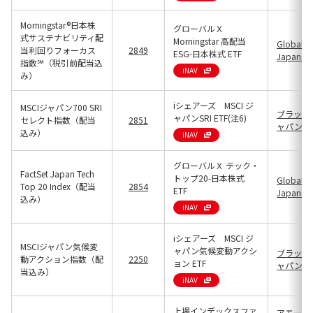
Morningstar®日本株
グローバルＸ
式サステナビリティ配
Morningstar 高配当
Global X
当利回りフォーカス
2849
ESG-日本株式 ETF
Japan(25
指数℠（税引前配当込
iNAV
み）
iシェアーズ MSCI ジ
MSCIジャパン700 SRI
ブラック
ャパンSRI ETF(注6)
セレクト指数（配当
2851
ャパン(13
込み）
iNAV
グローバルＸ テック・
FactSet Japan Tech
トップ20-日本株式
Global X
Top 20 Index（配当
2854
ETF
Japan(25
込み）
iNAV
iシェアーズ MSCI ジ
MSCIジャパン気候変
ャパン気候変動アクシ
ブラック
動アクション指数（配
2250
ョン ETF
ャパン(13
当込み）
iNAV
上場インデックスファ
アモーヴ