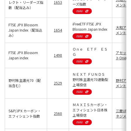
レクト・リーダーズ指
1653
ーズ指数
メント(13
数（配当込み）
iNAV
iFreeETF FTSE JPX
FTSE JPX Blossom
大和アセ
Blossom Japan Index
Japan Index（配当込
1654
メント(13
み）
iNAV
Ｏｎｅ ＥＴＦ ＥＳ
FTSE JPX Blossom
アセット
Ｇ
1498
Japan index
トOne(13
iNAV
ＮＥＸＴ ＦＵＮＤＳ
野村株主還元70連動型
野村株主還元70（配
野村アセ
2529
上場投信
当含む）
メント(13
iNAV
ＭＡＸＩＳカーボン・
エフィシェント日本株
S&P/JPX カーボン・
三菱UFJ
2560
上場投信
エフィシェント指数
ネジメント(
iNAV