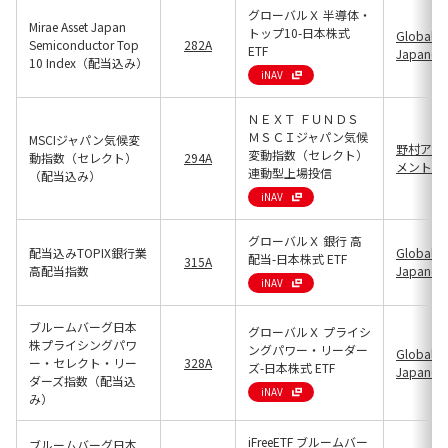
グローバルＸ 半導体・
Mirae Asset Japan
トップ10-日本株式
Global X
Semiconductor Top
282A
ETF
Japan(25
10 Index（配当込み）
iNAV
ＮＥＸＴ ＦＵＮＤＳ
ＭＳＣＩジャパン気候
MSCIジャパン気候変
野村アセ
変動指数（セレクト）
動指数（セレクト）
294A
メント(13
連動型上場投信
（配当込み）
iNAV
グローバルＸ 銀行 高
配当込みTOPIX銀行業
Global X
配当-日本株式 ETF
315A
高配当指数
Japan(25
iNAV
ブルームバーグ日本
グローバルＸ プライシ
株プライシングパワ
ングパワー・リーダー
Global X
ー・セレクト・リー
328A
ズ-日本株式 ETF
Japan(25
ダーズ指数（配当込
iNAV
み）
iFreeETF ブルームバー
ブルームバーグ日本