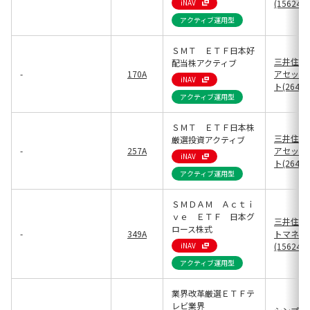
iNAV
(15624)
アクティブ運用型
ＳＭＴ ＥＴＦ日本好
三井住友
配当株アクティブ
-
170A
アセット
iNAV
ト(26424
アクティブ運用型
ＳＭＴ ＥＴＦ日本株
三井住友
厳選投資アクティブ
-
257A
アセット
iNAV
ト(26424
アクティブ運用型
ＳＭＤＡＭ Ａｃｔｉ
ｖｅ ＥＴＦ 日本グ
三井住友
ロース株式
-
349A
トマネジ
iNAV
(15624)
アクティブ運用型
業界改革厳選ＥＴＦテ
レビ業界