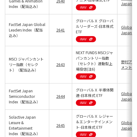
Games & Animation
2640
Japan(25
Index（配当込み）
iNAV
グローバルＸ グローバ
FactSet Japan Global
ルリーダーズ-日本株式
Global X
Leaders Index（配当
2641
ETF
Japan(25
込み）
iNAV
NEXT FUNDS MSCIジャ
パンカントリー指数
MSCI ジャパンカント
野村アセ
（セレクト）連動型上
リー指数（セレク
2643
メント(13
場投信(注6)
ト）（配当込み）
iNAV
グローバルＸ 半導体関
FactSet Japan
Global X
連-日本株式 ETF
Semiconductor
2644
Japan(25
Index（配当込み）
iNAV
グローバルＸ レジャー
Solactive Japan
＆エンターテインメン
Leisure &
Global X
2645
ト-日本株式 ETF
Entertainment
Japan(25
Index（配当込み）
iNAV