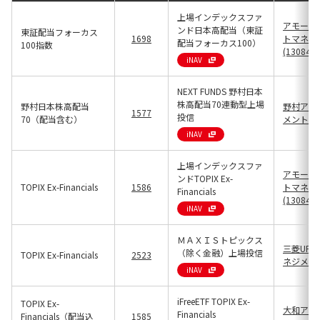
上場インデックスファ
アモーヴ
ンド日本高配当（東証
東証配当フォーカス
1698
トマネジ
配当フォーカス100）
100指数
(13084)
iNAV
NEXT FUNDS 野村日本
株高配当70連動型上場
野村日本株高配当
野村アセ
1577
投信
70（配当含む）
メント(13
iNAV
上場インデックスファ
アモーヴ
ンドTOPIX Ex-
TOPIX Ex-Financials
1586
トマネジ
Financials
(13084)
iNAV
ＭＡＸＩＳトピックス
三菱UFJ
（除く金融）上場投信
TOPIX Ex-Financials
2523
ネジメント(
iNAV
iFreeETF TOPIX Ex-
TOPIX Ex-
大和アセ
Financials
Financials（配当込
1585