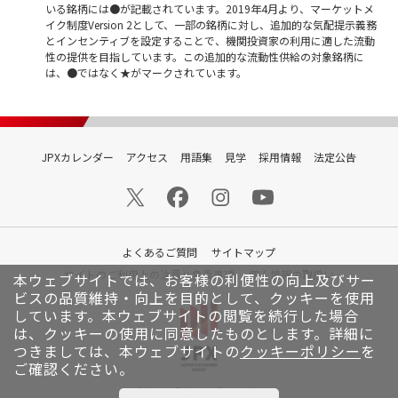
いる銘柄には●が記載されています。2019年4月より、マーケットメ
イク制度Version 2として、一部の銘柄に対し、追加的な気配提示義務
とインセンティブを設定することで、機関投資家の利用に適した流動
性の提供を目指しています。この追加的な流動性供給の対象銘柄に
は、●ではなく★がマークされています。
JPXカレンダー
アクセス
用語集
見学
採用情報
法定公告
よくあるご質問
サイトマップ
サイトのご利用上の注意と免責事項
個人情報の取扱い
本ウェブサイトでは、お客様の利便性の向上及びサー
ビスの品質維持・向上を目的として、クッキーを使用
しています。
本ウェブサイトの閲覧を続行した場合
は、クッキーの使用に同意したものとします。詳細に
つきましては、本ウェブサイトの
クッキーポリシー
を
ご確認ください。
© Japan Exchange Group, Inc.