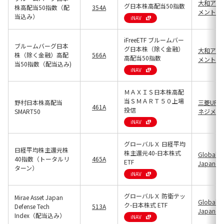
大和アセ
グ日本株高配当50指数
株高配当50指数（配
354A
メント(13
当込み）
iNAV
iFreeETF ブルームバー
ブルームバーグ日本
グ日本株（除く金融）
大和アセ
株（除く金融）高配
566A
高配当50指数
メント(13
当50指数（配当込み)
iNAV
ＭＡＸＩＳ日本株高配
当ＳＭＡＲＴ５０上場
野村日本株高配当
三菱UFJ
461A
投信
SMART50
ネジメント(
iNAV
グローバルＸ 日経平均
日経平均株主還元株
株主還元40-日本株式
Global X
40指数（トータルリ
465A
ETF
Japan(25
ターン）
iNAV
グローバルＸ 防衛テッ
Mirae Asset Japan
Global X
ク-日本株式 ETF
Defense Tech
513A
Japan(25
Index（配当込み）
iNAV