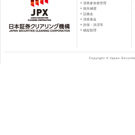
清算参加者管理
損失補償
証拠金
清算基金
担保・決済等
破綻処理
Copyright © Japan Securitie