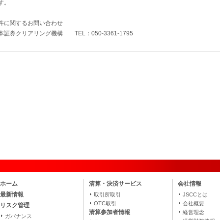
す。
件に関するお問い合わせ
本証券クリアリング機構 TEL：050‐3361‐1795
ホーム
清算・決済サービス
会社情報
最新情報
取引所取引
JSCCとは
OTC取引
会社概要
リスク管理
清算参加者情報
経営理念
ガバナンス