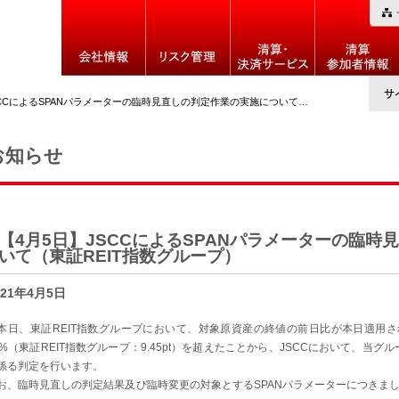
によるSPANパラメーターの臨時見直しの判定作業の実施について（東証REIT指数グループ）
お知らせ
【4月5日】JSCCによるSPANパラメーターの臨
いて（東証REIT指数グループ）
021年4月5日
日、東証REIT指数グループにおいて、対象原資産の終値の前日比が本日適用
0%（東証REIT指数グループ：9.45pt）を超えたことから、JSCCにおいて、当
係る判定を行います。
お、臨時見直しの判定結果及び臨時変更の対象とするSPANパラメーターにつきまし