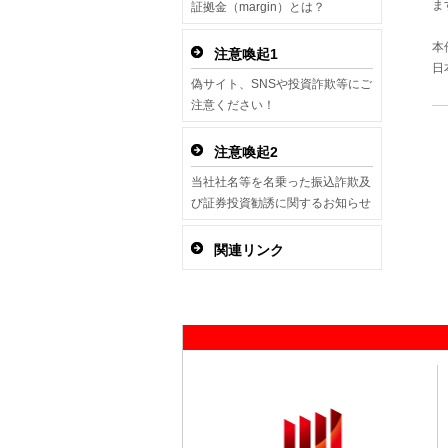
ま
証拠金（margin）とは？
本
注意喚起1
日
偽サイト、SNSや投資詐欺等にご
注意ください！
注意喚起2
当社社名等を名乗った振込詐欺及
び証券投資勧誘に関するお知らせ
関連リンク