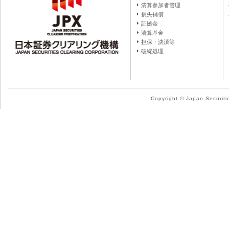
清算参加者管理
損失補償
証拠金
清算基金
担保・決済等
破綻処理
Copyright © Japan Securitie