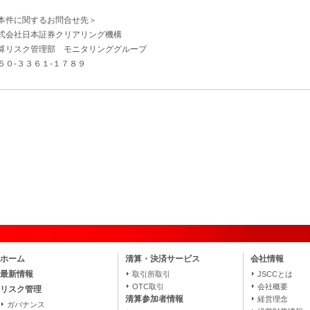
本件に関するお問合せ先＞
式会社日本証券クリアリング機構
算リスク管理部 モニタリンググループ
５０‐３３６１‐１７８９
ホーム
清算・決済サービス
会社情報
最新情報
取引所取引
JSCCとは
OTC取引
会社概要
リスク管理
清算参加者情報
経営理念
ガバナンス