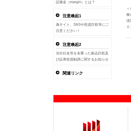
証拠金（margin）とは？
＜
株
注意喚起1
清
偽サイト、SNSや投資詐欺等にご
０
注意ください！
注意喚起2
当社社名等を名乗った振込詐欺及
び証券投資勧誘に関するお知らせ
関連リンク