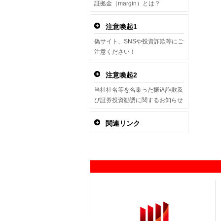
証拠金（margin）とは？
注意喚起1
偽サイト、SNSや投資詐欺等にご
注意ください！
注意喚起2
当社社名等を名乗った振込詐欺及
び証券投資勧誘に関するお知らせ
関連リンク