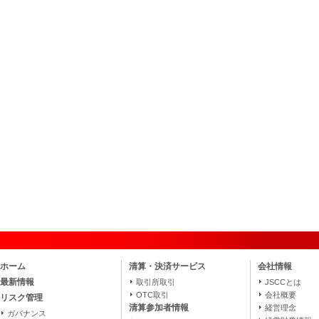
ホーム
清算・決済サービス
会社情報
最新情報
取引所取引
JSCCとは
OTC取引
会社概要
リスク管理
清算参加者情報
経営理念
ガバナンス