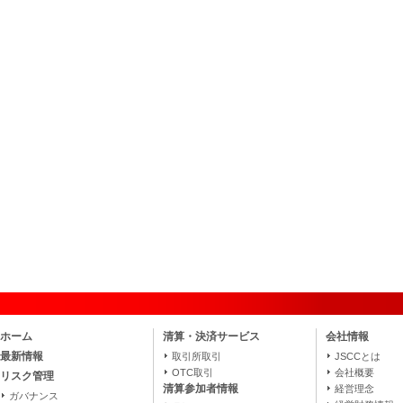
ホーム
清算・決済サービス
会社情報
最新情報
取引所取引
JSCCとは
OTC取引
会社概要
リスク管理
清算参加者情報
経営理念
ガバナンス