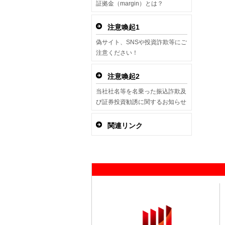
証拠金（margin）とは？
注意喚起1
偽サイト、SNSや投資詐欺等にご
注意ください！
注意喚起2
当社社名等を名乗った振込詐欺及
び証券投資勧誘に関するお知らせ
関連リンク