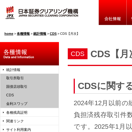
home
>
各種情報
>
統計情報
>
CDS
>
CDS【月次】
CDS【月
CDS
統計情報
取引所取引
CDSに関す
国債店頭取引
CDS
2024年12月以
金利スワップ
各種残高証明
負担済残存取引件
関連リンク
です。2025年1
サイト利用案内