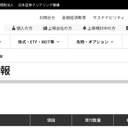
主規制法人
日本証券クリアリング機構
お問合せ
金融経済教育
サステナビリティ
個人の方
上場会社の方
上場検討中の方
株式・ETF・REIT等
先物・オプション
報
報
。
値段
買付数量