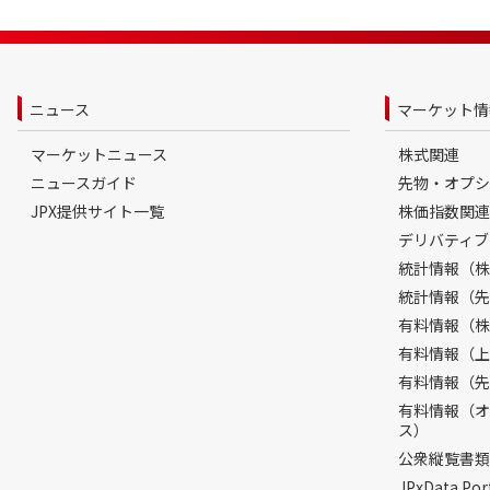
ニュース
マーケット情
マーケットニュース
株式関連
ニュースガイド
先物・オプシ
JPX提供サイト一覧
株価指数関連
デリバティブ
統計情報（株
統計情報（先
有料情報（株
有料情報（上
有料情報（先
有料情報（オ
ス）
公衆縦覧書類
JPxData 