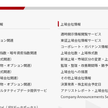
報
上場会社情報
適時開示情報閲覧サービス
ョン関連
東証上場会社情報サービス
コーポレート・ガバナンス情報
指数・暗号資産指数関連
上場会社数・上場株式数
式関連）
新規上場・市場区分の変更・上
物・オプション関連）
監理・整理・改善期間等・猶予
式関連）
上場会社への措置
場会社関連）
その他上場会社情報
物・オプション関連）
決算発表・株主総会予定日
ルタナティブデータ提供サービ
アナリストレポート・上場会社
Company Announcements S
Portal（JPXデータポータル）