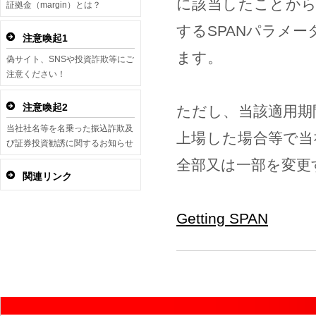
に該当したことから、
証拠金（margin）とは？
するSPANパラメ
注意喚起1
ます。
偽サイト、SNSや投資詐欺等にご
注意ください！
注意喚起2
ただし、当該適用期
当社社名等を名乗った振込詐欺及
上場した場合等で当
び証券投資勧誘に関するお知らせ
全部又は一部を変
関連リンク
Getting SPAN