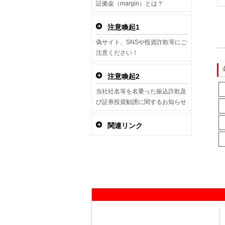
証拠金（margin）とは？
注意喚起1
偽サイト、SNSや投資詐欺等にご
注意ください！
注意喚起2
当社社名等を名乗った振込詐欺及
び証券投資勧誘に関するお知らせ
関連リンク