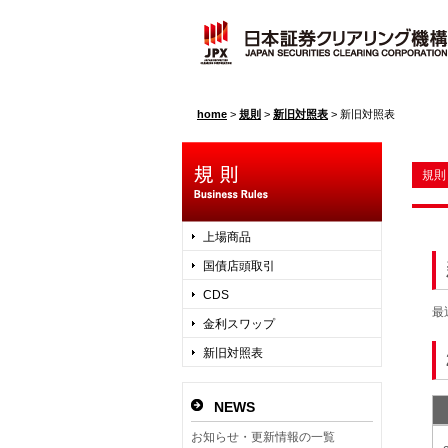
home
>
規則
>
新旧対照表
>
新旧対照表
規則
上場商品
国債店頭取引
CDS
最
金利スワップ
新旧対照表
NEWS
お知らせ・更新情報の一覧