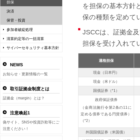
担保
を担保の基本方針
決済
保の種類を定めて
保管・投資
参加者破綻処理
JSCCは、証拠
清算約定等の一括清算
担保を受け入れて
サイバーセキュリティ基本方針
適格担保
NEWS
現金（日本円）
お知らせ・更新情報の一覧
現金（米ドル）
取引証拠金制度とは
国債証券（*1）
証拠金（margin）とは？
政府保証債券
（金商法施行令第2条の11に
注意喚起1
定める債券である円貨債券）
（*2）
偽サイト、SNSや投資詐欺等にご
注意ください！
外国国債証券（米国債）