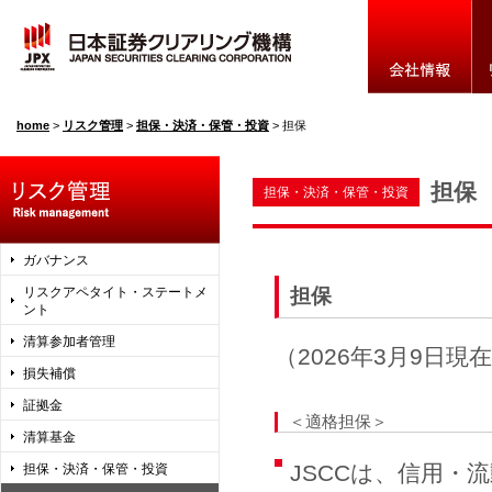
home
>
リスク管理
>
担保・決済・保管・投資
>
担保
担保
担保・決済・保管・投資
ガバナンス
リスクアペタイト・ステートメ
担保
ント
清算参加者管理
（2026年3月9日現
損失補償
証拠金
＜適格担保＞
清算基金
JSCCは、信用
担保・決済・保管・投資