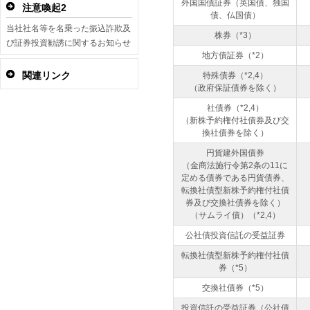
外国国債証券（英国債、独国
注意喚起2
債、仏国債）
当社社名等を名乗った振込詐欺及
株券（*3）
び証券投資勧誘に関するお知らせ
地方債証券（*2）
関連リンク
特殊債券（*2,4）
（政府保証債券を除く）
社債券（*2,4）
（新株予約権付社債券及び交
換社債券を除く）
円貨建外国債券
（金商法施行令第2条の11に
定める債券である円貨債券、
転換社債型新株予約権付社債
券及び交換社債券を除く）
（サムライ債）（*2,4）
公社債投資信託の受益証券
転換社債型新株予約権付社債
券（*5）
交換社債券（*5）
投資信託の受益証券（公社債