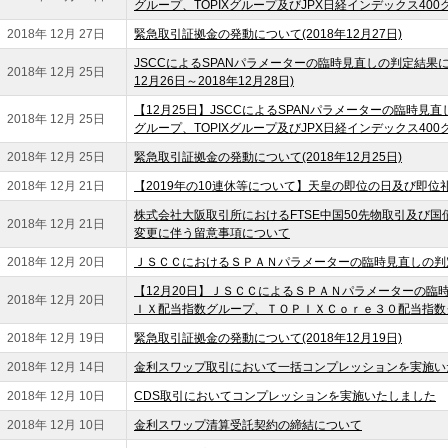
グループ、TOPIXグループ及びJPX日経インデックス400
2018年 12月 27日
緊急取引証拠金の発動について(2018年12月27日)
JSCCによるSPANパラメーターの臨時見直しの判定結果につ
2018年 12月 25日
12月26日～2018年12月28日)
【12月25日】JSCCによるSPANパラメーターの臨時
2018年 12月 25日
グループ、TOPIXグループ及びJPX日経インデックス400
2018年 12月 25日
緊急取引証拠金の発動について(2018年12月25日)
2018年 12月 21日
【2019年の10連休等について】天皇の即位の日及び即
株式会社大阪取引所におけるFTSE中国50先物取引及び
2018年 12月 21日
変更に伴う留意事項について
2018年 12月 20日
ＪＳＣＣにおけるＳＰＡＮパラメーターの臨時見直しの判
【12月20日】ＪＳＣＣによるＳＰＡＮパラメーターの臨
2018年 12月 20日
ＩＸ配当指数グループ、ＴＯＰＩＸＣｏｒｅ３０配当指数
2018年 12月 19日
緊急取引証拠金の発動について(2018年12月19日)
2018年 12月 14日
金利スワップ取引において一括コンプレッションを実施い
2018年 12月 10日
CDS取引においてコンプレッションを実施いたしました
2018年 12月 10日
金利スワップ清算受託契約の締結について