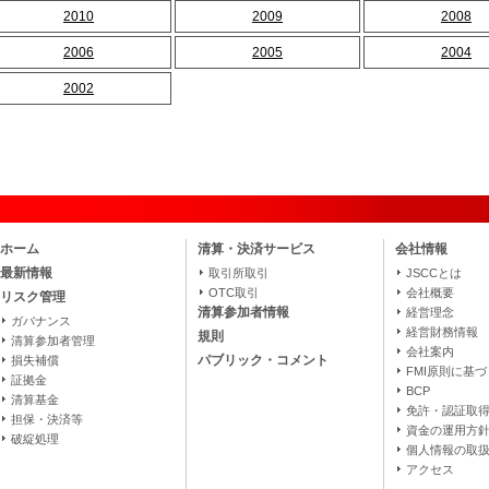
2010
2009
2008
2006
2005
2004
2002
ホーム
清算・決済サービス
会社情報
最新情報
取引所取引
JSCCとは
OTC取引
会社概要
リスク管理
清算参加者情報
経営理念
ガバナンス
経営財務情報
規則
清算参加者管理
会社案内
パブリック・コメント
損失補償
FMI原則に基
証拠金
BCP
清算基金
免許・認証取
担保・決済等
資金の運用方
破綻処理
個人情報の取
アクセス