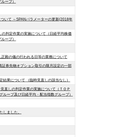
グループ）
いて ～SPANパラメーターの更新(2018年
見直しの判定作業の実施について（日経平均株価
グループ）
位礼正殿の儀の行われる日等の業務について
国債証券先物オプション取引の限月設定の一部
定結果について （臨時見直しの該当なし）
時見直しの判定作業の実施について（ＴＯＰ
グループ及び日経平均・配当指数グループ）
たしました。