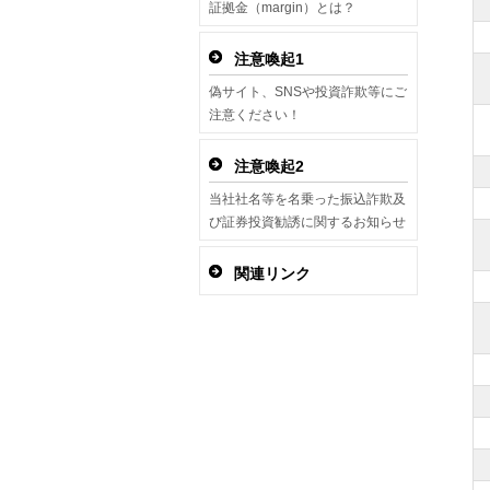
証拠金（margin）とは？
注意喚起1
偽サイト、SNSや投資詐欺等にご
注意ください！
注意喚起2
当社社名等を名乗った振込詐欺及
び証券投資勧誘に関するお知らせ
関連リンク