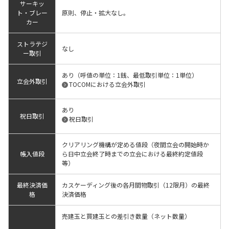
サーキッ
ト・ブレー
原則、停止・拡大なし。
カー
ストラテジ
なし
ー取引
あり（呼値の単位：1銭、最低取引単位：1単位）
立会外取引
TOCOMにおける立会外取引
あり
祝日取引
祝日取引
クリアリング機構が定める値段（夜間立会の開始時か
帳入値段
ら日中立会終了時までの立会における最終約定値段
等）
最終決済価
カスケーディング後の各月間物取引（12限月）の最終
格
決済価格
売建玉と買建玉との差引き数量（ネット数量）