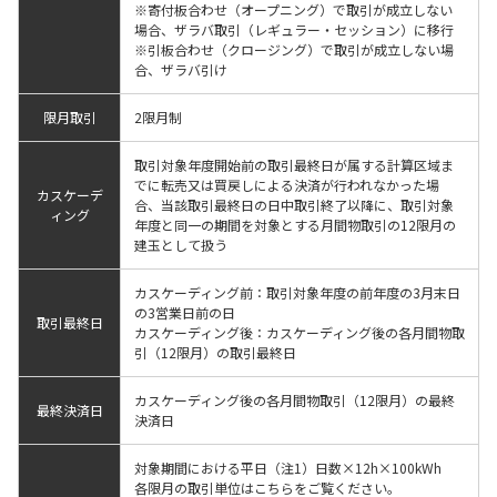
※寄付板合わせ（オープニング）で取引が成立しない
場合、ザラバ取引（レギュラー・セッション）に移行
※引板合わせ（クロージング）で取引が成立しない場
合、ザラバ引け
限月取引
2限月制
取引対象年度開始前の取引最終日が属する計算区域ま
でに転売又は買戻しによる決済が行われなかった場
カスケーデ
合、当該取引最終日の日中取引終了以降に、取引対象
ィング
年度と同一の期間を対象とする月間物取引の12限月の
建玉として扱う
カスケーディング前：取引対象年度の前年度の3月末日
の3営業日前の日
取引最終日
カスケーディング後：カスケーディング後の各月間物取
引（12限月）の取引最終日
カスケーディング後の各月間物取引（12限月）の最終
最終決済日
決済日
対象期間における平日（注1）日数×12h×100kWh
各限月の取引単位はこちらをご覧ください。