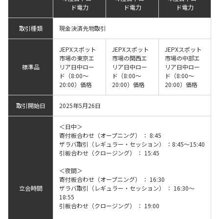
ド電力
ド電力
ド電力
取引種類
現金決済先物取引
JEPXスポット
JEPXスポット
JEPXスポット
市場の東京エ
市場の関西エ
市場の中部エ
標準品
リア日中ロー
リア日中ロー
リア日中ロー
ド（8:00～
ド（8:00～
ド（8:00～
20:00）価格
20:00）価格
20:00）価格
取引開始日
2025年5月26日
＜日中＞
寄付板合わせ（オープニング） ： 8:45
ザラバ取引（レギュラー・セッション） ：8:45～15:40
引板合わせ（クロージング） ： 15:45
＜夜間＞
寄付板合わせ（オープニング） ： 16:30
立会時間
ザラバ取引（レギュラー・セッション） ： 16:30～
18:55
引板合わせ（クロージング） ： 19:00