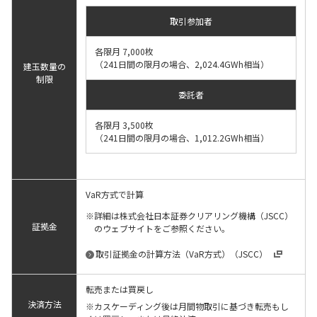
取引参加者
各限月 7,000枚
（241日間の限月の場合、2,024.4GWh相当）
建玉数量の
制限
委託者
各限月 3,500枚
（241日間の限月の場合、1,012.2GWh相当）
VaR方式で計算
詳細は株式会社日本証券クリアリング機構（JSCC）
証拠金
のウェブサイトをご参照ください。
取引証拠金の計算方法（VaR方式）（JSCC）
転売または買戻し
決済方法
※カスケーディング後は月間物取引に基づき転売もし