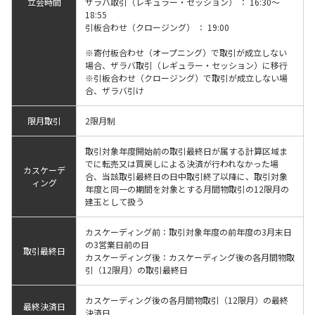
立会時間
ザラバ取引（レギュラー・セッション） ： 16:30～
18:55
引板合わせ（クロージング） ： 19:00
※寄付板合わせ（オープニング）で取引が成立しない
場合、ザラバ取引（レギュラー・セッション）に移行
※引板合わせ（クロージング）で取引が成立しない場
合、ザラバ引け
限月取引
2限月制
取引対象年度開始前の取引最終日が属する計算区域ま
でに転売又は買戻しによる決済が行われなかった場
カスケーデ
合、当該取引最終日の日中取引終了以降に、取引対象
ィング
年度と同一の期間を対象とする月間物取引の12限月の
建玉として扱う
カスケーディング前：取引対象年度の前年度の3月末日
の3営業日前の日
取引最終日
カスケーディング後：カスケーディング後の各月間物取
引（12限月）の取引最終日
カスケーディング後の各月間物取引（12限月）の最終
最終決済日
決済日