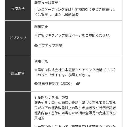
転売または買戻し
決済方法
※カスケーディング後は月間物取引に基づき転売もし
くは買戻し、または最終決済
利用可能
詳細はギブアップ制度ページをご参照ください。
ギブアップ
ギブアップ制度
利用可能
詳細は株式会社日本証券クリアリング機構（JSCC）
建玉移管
のウェブサイトをご参照ください。
建玉移管制度（JSCC）
対象限月：各限月取引
報告対象：同一の顧客の委託に基づく売建玉又は買建
玉が以下の報告数量以上の取引参加者及び特例委託者
報告内容：基準に該当した銘柄の全限月の売建玉及び
買建玉
一部の限月において、売建玉又は買建玉のいずれか