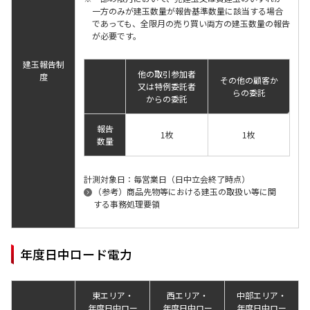
一方のみが建玉数量が報告基準数量に該当する場合
であっても、全限月の売り買い両方の建玉数量の報告
が必要です。
建玉報告制
他の取引参加者
度
その他の顧客か
又は特例委託者
らの委託
からの委託
報告
1枚
1枚
数量
計測対象日：毎営業日（日中立会終了時点）
（参考）商品先物等における建玉の取扱い等に関
する事務処理要領
年度日中ロード電力
東エリア・
西エリア・
中部エリア・
年度日中ロー
年度日中ロー
年度日中ロー