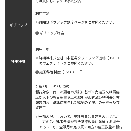
くは買戻し、または最終決済
利用可能
詳細はギブアップ制度ページをご参照ください。
ギブアップ
ギブアップ制度
利用可能
詳細は株式会社日本証券クリアリング機構（JSCC）
建玉移管
のウェブサイトをご参照ください。
建玉移管制度（JSCC）
対象限月：各限月取引
報告対象：同一の顧客の委託に基づく売建玉又は買建
玉が以下の報告数量以上の取引参加者及び特例委託者
報告内容：基準に該当した銘柄の全限月の売建玉及び
買建玉
一部の限月において、売建玉又は買建玉のいずれか
一方のみが建玉数量が報告基準数量に該当する場合
であっても、全限月の売り買い両方の建玉数量の報告