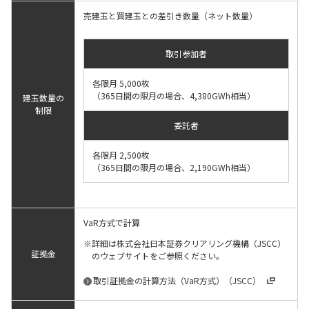
売建玉と買建玉との差引き数量（ネット数量）
取引参加者
各限月 5,000枚
（365日間の限月の場合、4,380GWh相当）
建玉数量の
制限
委託者
各限月 2,500枚
（365日間の限月の場合、2,190GWh相当）
VaR方式で計算
詳細は株式会社日本証券クリアリング機構（JSCC）
証拠金
のウェブサイトをご参照ください。
取引証拠金の計算方法（VaR方式）（JSCC）