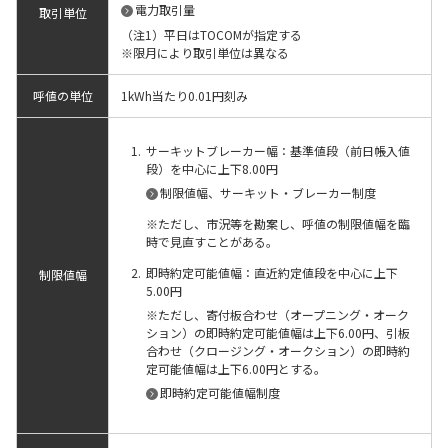
電力取引量
取引単位
（注1）平日はTOCOMが指定する
※限月により取引単位は異なる
呼値の単位
1kWh当たり0.01円刻み
サーキットブレーカー幅：基準値段（前日帳入値
段）を中心に上下8.00円
制限値幅、サーキット・ブレーカー制度
※ただし、市況等を勘案し、呼値の制限値幅を臨
時で見直すことがある。
即時約定可能値幅：直近約定値段を中心に上下
制限値幅
5.00円
※ただし、寄付板合わせ（オープニング・オーク
ション）の即時約定可能値幅は上下6.00円、引板
合わせ（クロージング・オークション）の即時約
定可能値幅は上下6.00円とする。
即時約定可能値幅制度