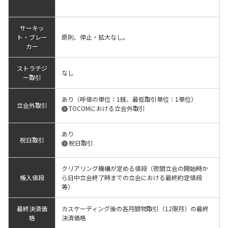
サーキッ
ト・ブレー
原則、停止・拡大なし。
カー
ストラテジ
なし
ー取引
あり（呼値の単位：1銭、最低取引単位：1単位）
立会外取引
TOCOMにおける立会外取引
あり
祝日取引
祝日取引
クリアリング機構が定める値段（夜間立会の開始時か
帳入値段
ら日中立会終了時までの立会における最終約定値段
等）
最終決済価
カスケーディング後の各月間物取引（12限月）の最終
格
決済価格