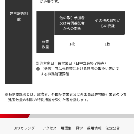
が必要です。
建玉報告制
他の取引参加者
度
その他の顧客か
又は特例委託者
らの委託
からの委託
報告
1枚
1枚
数量
計測対象日：毎営業日（日中立会終了時点）
（参考）商品先物等における建玉の取扱い等に関
する事務処理要領
特例委託者とは、取次者、外国証券業者又は外国商品先物取引業者のうち
建玉数量の制限の特例措置を受けた者を指します。
JPXカレンダー
アクセス
用語集
見学
採用情報
法定公告