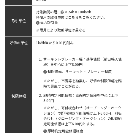
対象期間の暦日数×24h×100kWh
各限月の取引単位はこちらをご覧ください。
取引単位
電力取引量
※限月により取引単位は異なる
呼値の単位
1kWh当たり0.01円刻み
サーキットブレーカー幅：基準値段（前日帳入値
段）を中心に上下8.00円
制限値幅、サーキット・ブレーカー制度
※ただし、市況等を勘案し、呼値の制限値幅を臨
時で見直すことがある。
即時約定可能値幅：直近約定値段を中心に上下
制限値幅
5.00円
※ただし、寄付板合わせ（オープニング・オーク
ション）の即時約定可能値幅は上下6.00円、引板
合わせ（クロージング・オークション）の即時約
定可能値幅は上下6.00円とする。
即時約定可能値幅制度