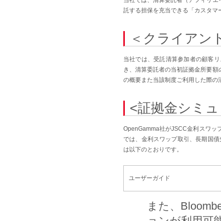
託する担保を充当できる「カスタマ
＜クライアン
当社では、受託清算参加者の顧客リ
き、清算委託者の当初証拠金所要額
の概要また当該制度ご利用した際の
<証拠金シミュ
OpenGamma社がJSCC金利
では、金利スワップ取引、長期国債
は以下のとおりです。
ユーザーガイド
また、Bloom
ョンが利用可