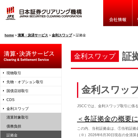
home
>
清算・決済サービス
>
金利スワップ
>
証拠金
証
金利スワップ
現物取引
先物・オプション取引
金利スワッ
国債店頭取引
CDS
JSCCでは、金利スワップ取引に
金利スワップ
＜各証拠金の概要
清算対象取引
債務負担
この内、当初証拠金は、①当初証拠
（※）2026年6月30日現在の全清算
証拠金