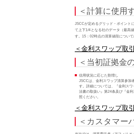
＜計算に使用
JSCCが定めるグリッド・ポイント
て上下1/4となる社のデータ（最
す。15：02時点の清算値段につい
＜金利スワップ取
＜当初証拠金
信用状況に応じた割増し
JSCCは、金利スワップ清算参加
す。詳細については、『金利スワ
法書の取扱い』第24条及び『金
照ください。
＜金利スワップ取
＜カスタマー
当社では、清算委託者（アフィリエ