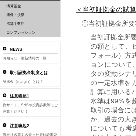
清算基金
＜当初証拠金の試
担保・決済
①当初証拠金所要
清算手数料
コンプレッション
当初証拠金所
の額として、
NEWS
フォール）方
お知らせ・更新情報の一覧
ョンについて
タの変動シナ
取引証拠金制度とは
の一定水準を
証拠金（margin）とは？
計算に用いるパ
注意喚起1
水準は99％を
偽サイト、SNSや投資詐欺等にご
取引の場合に
注意ください！
か、過去の大
注意喚起2
についても考
当社社名等を名乗った振込詐欺及