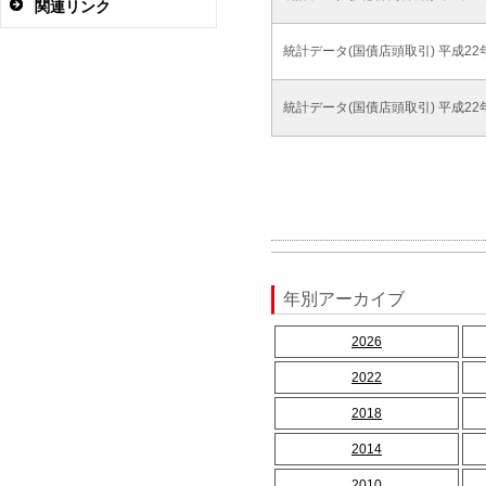
関連リンク
統計データ(国債店頭取引) 平成22
統計データ(国債店頭取引) 平成22
年別アーカイブ
2026
2022
2018
2014
2010