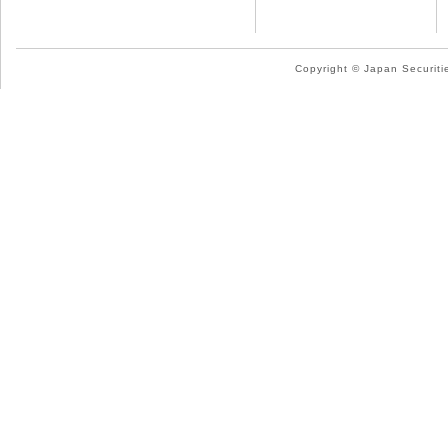
Copyright © Japan Securitie