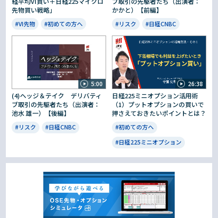
経平均VI買い＋日経225マイクロ
ブ取引の先駆者たち（出演者：
先物買い戦略」
かかと）【前編】
#VI先物
#初めての方へ
#リスク
#日経CNBC
5:00
26:38
(4)ヘッジ＆テイク デリバティ
日経225ミニオプション活用術
ブ取引の先駆者たち（出演者：
（1）プットオプションの買いで
池水 雄一）【後編】
押さえておきたいポイントとは？
#リスク
#日経CNBC
#初めての方へ
#日経225ミニオプション