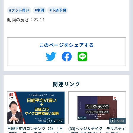
#プット買い
#事例
#下落予想
動画の⻑さ：22:11
このページをシェアする
関連リンク
20:57
5:00
日経平均VIコンテンツ（2）「日
(33)ヘッジ＆テイク デリバティ