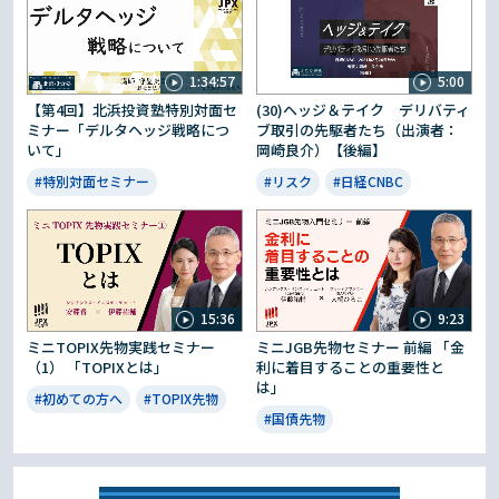
1:34:57
5:00
【第4回】北浜投資塾特別対面セ
(30)ヘッジ＆テイク デリバティ
ミナー「デルタヘッジ戦略につ
ブ取引の先駆者たち（出演者：
いて」
岡崎良介）【後編】
#特別対面セミナー
#リスク
#日経CNBC
15:36
9:23
ミニTOPIX先物実践セミナー
ミニJGB先物セミナー 前編 「金
（1） 「TOPIXとは」
利に着目することの重要性と
は」
#初めての方へ
#TOPIX先物
#国債先物