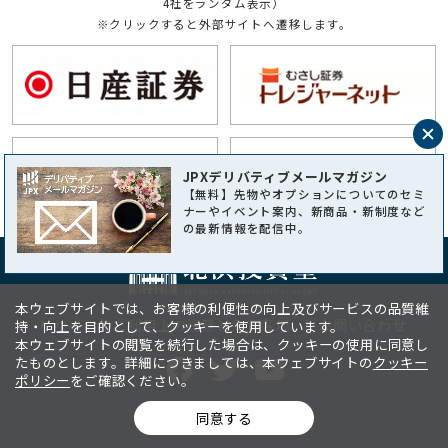
4社をランダム表示）
※クリックすると外部サイトへ遷移します。
閉
じ
JPXデリバティブメールマガジン
る
【無料】先物やオプションについてのセミ
ナーやイベント案内、新商品・新制度など
の最新情報を配信中。
本ウェブサイトでは、お客様の利便性の向上及びサービスの品質維
サイトのご利用上の注意と免責事項
お問い合わせ
持・向上を目的として、クッキーを使用しています。
本ウェブサイトの閲覧を続行した場合は、クッキーの使用に同意し
たものとします。詳細につきましては、本ウェブサイトの
クッキー
ポリシー
をご確認ください。
同意する
© Osaka Exchange,Inc.