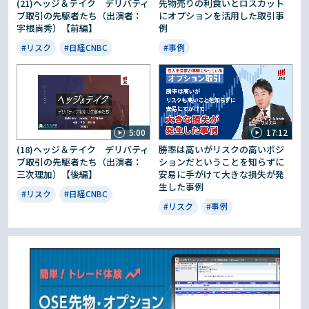
(21)ヘッジ＆テイク デリバティ
先物売りの利食いとロスカット
ブ取引の先駆者たち（出演者：
にオプションを活用した取引事
宇根尚秀）【前編】
例
#リスク
#日経CNBC
#事例
5:00
17:12
(18)ヘッジ＆テイク デリバティ
勝率は高いがリスクの高いポジ
ブ取引の先駆者たち（出演者：
ションだということを知らずに
三次理加）【後編】
安易に手がけて大きな損失が発
生した事例
#リスク
#日経CNBC
#リスク
#事例