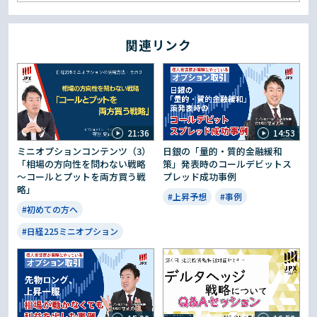
関連リンク
21:36
14:53
ミニオプションコンテンツ（3）
日銀の「量的・質的金融緩和
「相場の方向性を問わない戦略
策」発表時のコールデビットス
～コールとプットを両方買う戦
プレッド成功事例
略」
#上昇予想
#事例
#初めての方へ
#日経225ミニオプション