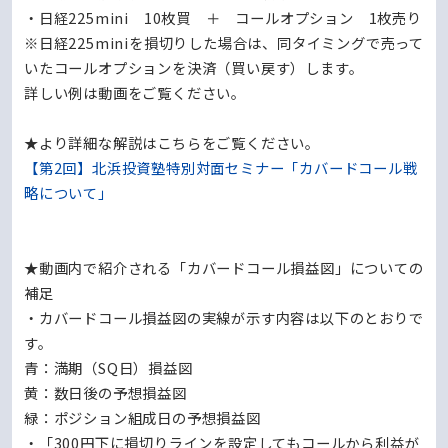
・日経225mini 10枚買 ＋ コールオプション 1枚売り
※日経225miniを損切りした場合は、同タイミングで売って
いたコールオプションを決済（買い戻す）します。
詳しい例は動画をご覧ください。
★より詳細な解説はこちらをご覧ください。
【第2回】北浜投資塾特別対面セミナー「カバードコール戦
略について」
★動画内で紹介される「カバードコール損益図」についての
補足
・カバードコール損益図の実線が示す内容は以下のとおりで
す。
青：満期（SQ日）損益図
黄：数日後の予想損益図
緑：ポジション組成日の予想損益図
・「300円下に損切りラインを設定してもコールから利益が