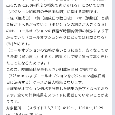
出るために200円程度の損失で逃げられる」については緑
（ポジション組成日の予想損益図）に関する説明です。
・緑（組成日）→黄（組成日の数日後）→青（満期日）と損
益線が上へあがっていく（ポジションの利益が大きくなる）
のは、コールオプションの価格が時間的価値の減少により下
がっていく（コールオプション売りにとっては利益となる）
(※)ためです。
（コールオプションの価格が高いときに売り、安くなってか
ら決済（買い戻し）すると、結果として安く買って高く売れ
たことになるためです。）
この為、時間価値が最も大きい組成日当日に損切する
（225miniおよびコールオプションをポジション組成日当
日に決済する）ケースが最大損失となります。
※講師がオプション価格を計算した結果の数字となっており
ます。全ての計算結果をスライドに掲載していないことがあ
ります。
対象箇所：（スライド3,5,7,11）4:19～、10:10～,13:29
～、16:49～,20:20～