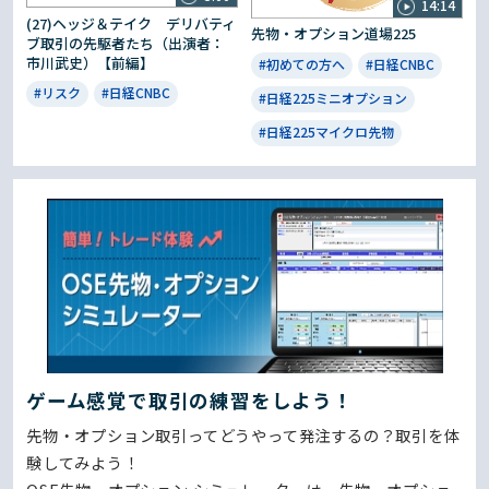
14:14
(27)ヘッジ＆テイク デリバティ
先物・オプション道場225
ブ取引の先駆者たち（出演者：
市川武史）【前編】
#初めての方へ
#日経CNBC
#リスク
#日経CNBC
#日経225ミニオプション
#日経225マイクロ先物
ゲーム感覚で取引の練習をしよう！
先物・オプション取引ってどうやって発注するの？取引を体
験してみよう！