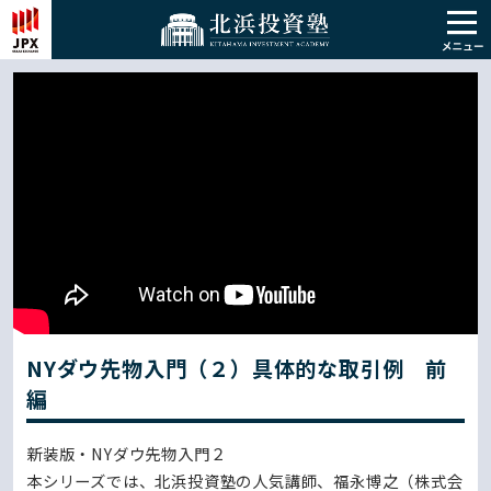
NYダウ先物入門（２）具体的な取引例 前
編
新装版・NYダウ先物入門２
本シリーズでは、北浜投資塾の人気講師、福永博之（株式会