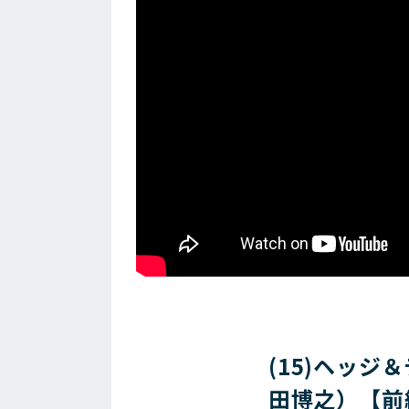
(15)ヘッ
田博之）【前