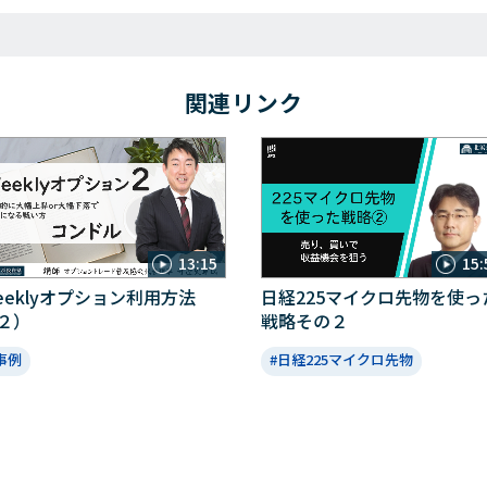
関連リンク
13:15
15:
eeklyオプション利用方法
日経225マイクロ先物を使っ
２）
戦略その２
事例
#日経225マイクロ先物