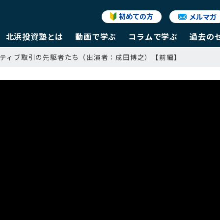
初めての方
メルマガ
北浜投資塾とは
動画で学ぶ
コラムで学ぶ
過去の
リバティブ取引の先駆者たち（出演者：成田博之）【前編】