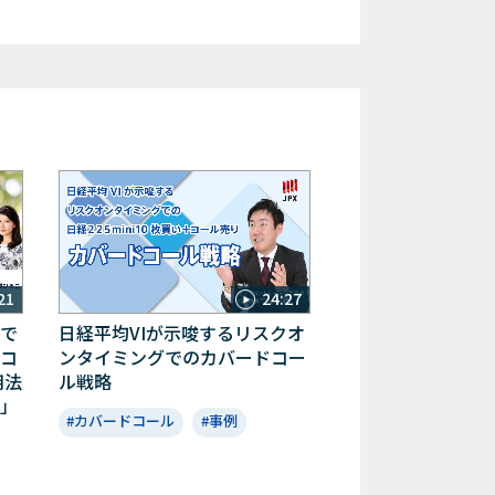
24:27
21
日経平均VIが示唆するリスクオ
で
ンタイミングでのカバードコー
コ
ル戦略
用法
」
#カバードコール
#事例