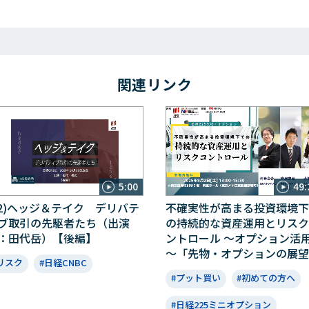
関連リンク
5:00
49:
12)ヘッジ＆テイク デリバテ
不確実性が高まる投資環境下
ブ取引の先駆者たち（出演
の持続的な資産運用とリスク
：田代岳）【後編】
ントロール ～オプション活
～「先物・オプションの展望
リスク
#日経CNBC
#プット買い
#初めての方へ
#日経225ミニオプション