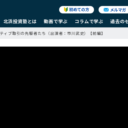
初めての方
メルマガ
北浜投資塾とは
動画で学ぶ
コラムで学ぶ
過去の
リバティブ取引の先駆者たち（出演者：市川武史）【前編】