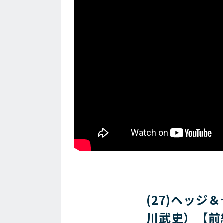
(27)ヘッ
川武史）【前