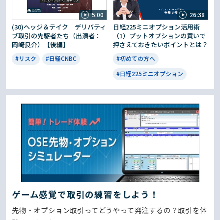
5:00
26:38
(30)ヘッジ＆テイク デリバティ
日経225ミニオプション活用術
ブ取引の先駆者たち（出演者：
（1）プットオプションの買いで
岡崎良介）【後編】
押さえておきたいポイントとは？
#リスク
#日経CNBC
#初めての方へ
#日経225ミニオプション
ゲーム感覚で取引の練習をしよう！
先物・オプション取引ってどうやって発注するの？取引を体