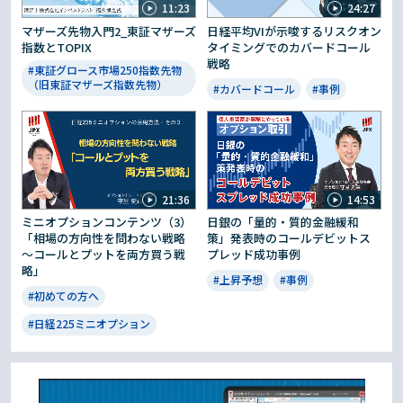
11:23
24:27
マザーズ先物入門2_東証マザーズ
日経平均VIが示唆するリスクオン
指数とTOPIX
タイミングでのカバードコール
戦略
#東証グロース市場250指数先物
（旧東証マザーズ指数先物）
#カバードコール
#事例
21:36
14:53
ミニオプションコンテンツ（3）
日銀の「量的・質的金融緩和
「相場の方向性を問わない戦略
策」発表時のコールデビットス
～コールとプットを両方買う戦
プレッド成功事例
略」
#上昇予想
#事例
#初めての方へ
#日経225ミニオプション