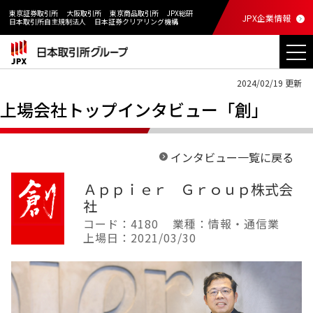
東京証券取引所
大阪取引所
東京商品取引所
JPX総研
JPX企業情報
日本取引所自主規制法人
日本証券クリアリング機構
2024/02/19 更新
上場会社トップインタビュー「創」
インタビュー一覧に戻る
Ａｐｐｉｅｒ Ｇｒｏｕｐ株式会
社
コード：4180
業種：情報・通信業
上場日：2021/03/30