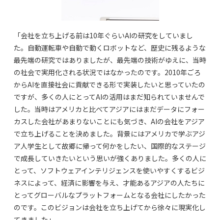
「会社を立ち上げる前は10年ぐらいAIの研究をしていまし
た。自動運転車や自動で動くロボットなど、歴史に残るような
最先端の研究ではありましたが、最先端の技術がゆえに、当時
の社会で実用化される状況ではなかったのです。2010年ごろ
からAIを直接社会に貢献できる形で実装したいと思っていたの
ですが、多くの人にとってAIの活用はまだ知られていませんで
した。当時はアメリカと比べてアジアにはまだデータにフォー
カスした会社があまりないことにも気づき、AIの会社をアジア
で立ち上げることを決めました。背景にはアメリカで学ぶアジ
ア人学生として故郷に帰って何かをしたい、国際的なステージ
で成長していきたいという思いが強くありました。多くの人に
とって、ソフトウェアインテリジェンスを使いやすくするビジ
ネスによって、経済に影響を与え、才能あるアジアの人たちに
とってグローバルなプラットフォームとなる会社にしたかった
のです。このビジョンは会社を立ち上げてから徐々に現実化し
てきました」