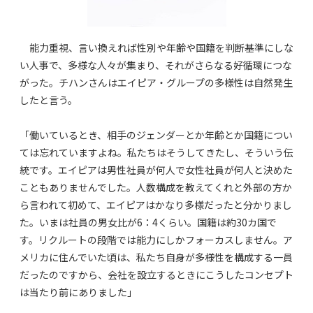
能力重視、言い換えれば性別や年齢や国籍を判断基準にしな
い人事で、多様な人々が集まり、それがさらなる好循環につな
がった。チハンさんはエイピア・グループの多様性は自然発生
したと言う。
「働いているとき、相手のジェンダーとか年齢とか国籍につい
ては忘れていますよね。私たちはそうしてきたし、そういう伝
統です。エイピアは男性社員が何人で女性社員が何人と決めた
こともありませんでした。人数構成を教えてくれと外部の方か
ら言われて初めて、エイピアはかなり多様だったと分かりまし
た。いまは社員の男女比が6：4くらい。国籍は約30カ国で
す。リクルートの段階では能力にしかフォーカスしません。ア
メリカに住んでいた頃は、私たち自身が多様性を構成する一員
だったのですから、会社を設立するときにこうしたコンセプト
は当たり前にありました」