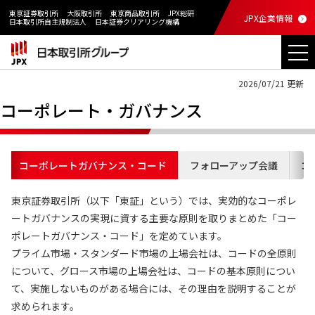
東京証券取引所
大阪取引所
東京商品取引所
JPX総研
JPX企業情報
日本取引所自主規制法人
日本証券クリアリング機構
2026/07/21 更新
コーポレート・ガバナンス
コーポレートガバナンス・コード
フォローアップ会議
コ
東京証券取引所（以下「東証」という）では、実効的なコーポレ
ートガバナンスの実現に資する主要な原則を取りまとめた「コー
ポレートガバナンス・コード」を定めています。
プライム市場・スタンダード市場の上場会社は、コードの全原則
について、グロース市場の上場会社は、コードの基本原則につい
て、実施しないものがある場合には、その理由を説明することが
求められます。