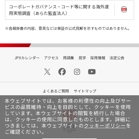
コーポレートガバナンス・コード等に関する海外運
用実態調査（あらた監査法人）
各報告書の内容、意見などは東証の公式見解を示すものではありません。
JPXカレンダー
アクセス
用語集
見学
採用情報
法定公告
よくあるご質問
サイトマップ
サイトのご利用上の注意と免責事項
個人情報の取扱い
本ウェブサイトでは、お客様の利便性の向上及びサー
ビスの品質維持・向上を目的として、クッキーを使用
しています。
本ウェブサイトの閲覧を続行した場合
は、クッキーの使用に同意したものとします。詳細に
つきましては、本ウェブサイトの
クッキーポリシー
を
ご確認ください。